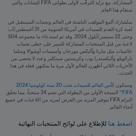
المشاركة، مع تزايد الترقّب لأولى بطولتي FIFA للشابات والتي 
ستقام هذا العام.
ستُشارك ألمع المواهب الناشئة في العالم ونجمات المستقبل في 
لعبة كرة القدم للسيدات في أمريكا الجنوبية من 31 أغسطس/آب 
وحتى 22 سبتمبر/أيلول 2024. وقد تم استدعاء ما مجموعه 504 
لاعبة من قبل المنتخبات المشاركة للسير على خطى نجمات 
عالميات مثل مارتا وأليكس مورجان وأسيسات أوشوالا وسلما 
بارالويلو وأليكسندرا بوب وكريستين سينكلير وعدد لا يحصى من 
الأخريات اللاتي أظهرن للعالم لأول مرة ما يمكنهن فعله في هذا 
الحدث.
وستكون 
كأس العالم للسيدات تحت 20 سنة كولومبيا 2024 
FIFA™
 النسخة الأولى من البطولة التي تضم 24 منتخباً، مما يحقّق 
التزام FIFA بتوفير المزيد من الفرص لمزيد من اللاعبات في جميع 
أنحاء العالم.
اضغط هنا
 للإطلاع على لوائح المنتخبات النهائية