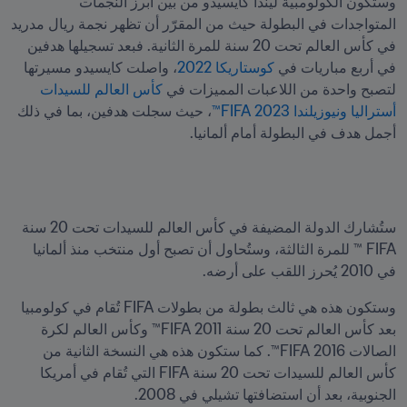
وستكون الكولومبية ليندا كايسيدو من بين أبرز النجمات 
المتواجدات في البطولة حيث من المقرّر أن تظهر نجمة ريال مدريد 
في كأس العالم تحت 20 سنة للمرة الثانية. فبعد تسجيلها هدفين 
في أربع مباريات في 
كوستاريكا 2022
، واصلت كايسيدو مسيرتها 
لتصبح واحدة من اللاعبات المميزات في 
كأس العالم للسيدات 
أستراليا ونيوزيلندا 2023 FIFA™
، حيث سجلت هدفين، بما في ذلك 
أجمل هدف في البطولة أمام ألمانيا.
ستُشارك الدولة المضيفة في كأس العالم للسيدات تحت 20 سنة 
FIFA ™ للمرة الثالثة، وستُحاول أن تصبح أول منتخب منذ ألمانيا 
في 2010 يُحرز اللقب على أرضه.
وستكون هذه هي ثالث بطولة من بطولات FIFA تُقام في كولومبيا 
بعد كأس العالم تحت 20 سنة 2011 FIFA™ وكأس العالم لكرة 
الصالات 2016 FIFA™. كما ستكون هذه هي النسخة الثانية من 
كأس العالم للسيدات تحت 20 سنة FIFA التي تُقام في أمريكا 
الجنوبية، بعد أن استضافتها تشيلي في 2008.