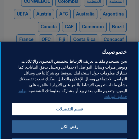
المنظمة
المنظمة
Colombia
CONMEBOL
UEFA
Austria
AFC
Australia
Argentina
Canada
CAF
Cameroon
Brazil
France
OFC
Fiji
Costa Rica
Concacaf
خصوصيتك
DPR Korea
Japan
Ghana
Germany
نحن نستخدم ملفات تعريف الارتباط لتخصيص المحتوى والإعلانات،
Morocco
Mexico
Korea Republic
وتوفير ميزات وسائل التواصل الاجتماعي وتحليل تدفق البيانات، كما
نشارك معلومات حول استخدامك لموقعنا مع شركائنا في وسائل
Nigeria
New Zealand
Netherlands
التواصل الاجتماعي ومجال الإعلان والتحليل. يمكنك تحديد تفضيلاتك
بشأن ملفات تعريف الارتباط بالنقر على الأزرار الظاهرة على
Venezuela
USA
Spain
Paraguay
اليمين، وتقديم طلب بعدم بيع أو مشاركة معلوماتك الشخصية.
بوابة
حماية البيانات
قسم التفضيلات
رفض الكل