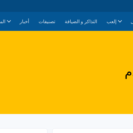
إلعب
التذاكر و الضيافة
تصنيفات
أخبار
الم
م