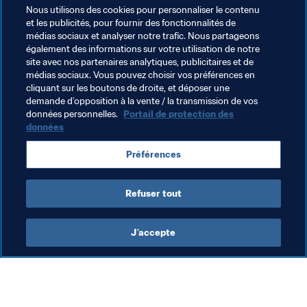
FIFA - depuis 2007 et détient à ce titre des droits 
Nous utilisons des cookies pour personnaliser le contenu
et les publicités, pour fournir des fonctionnalités de
exclusifs dans la catégorie des produits et 
médias sociaux et analyser notre trafic. Nous partageons
services financiers jusqu’en 2022.
également des informations sur votre utilisation de notre
site avec nos partenaires analytiques, publicitaires et de
En savoir plus
médias sociaux. Vous pouvez choisir vos préférences en
cliquant sur les boutons de droite, et déposer une
demande d’opposition à la vente / la transmission de vos
données personnelles.
Portail de protection des
données
Préférences
Refuser tout
Dernière actualisation
:
vendredi 10 novembre 2023 à 
14:42
J’accepte