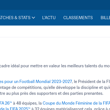
TCHES & STATS
L'ACTU
CLASSEMENTS
BILL
 cadre idéal pour mettre en valeur les meilleurs talents du m
ues pour un Football Mondial 2023-2027
, le Président de la F
tage de compétitions, qu’elle développe la discipline et qu’e
être au plus près des supporters et des parties prenantes.
FA 26™
 à 48 équipes, la 
Coupe du Monde Féminine de la FIF
de la FIFA 2025™
 à 32 équipes matérialiseront cela, grâce à