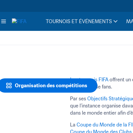
TOURNOIS ET ÉVÉNEMENTS
MA
Les tournois FIFA
 offrent un
Organisation des compétitions
de millions de fans.
Par ses 
Objectifs Stratégiq
que l’instance organise davan
dans le monde entier afin d’
La 
Coupe du Monde de la FI
Coupe du Monde des Clubs 