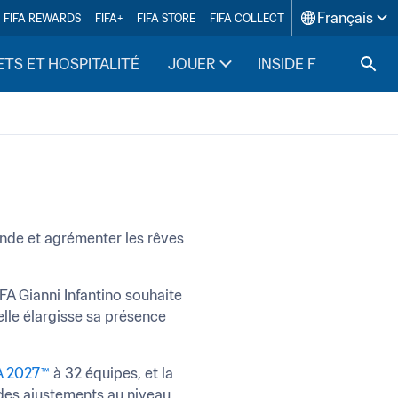
Français
FIFA REWARDS
FIFA+
FIFA STORE
FIFA COLLECT
ETS ET HOSPITALITÉ
JOUER
INSIDE FIFA
onde et agrémenter les rêves 
IFA Gianni Infantino souhaite 
lle élargisse sa présence 
A 2027™
 à 32 équipes, et la 
 des ajustements au niveau 