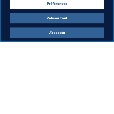
Préférences
Refuser tout
Dernière actualisation
:
lundi 17 juin 2024 à 09:58
J’accepte
L’action de la FIFA
Visitez également
Juridique
Toutes les infos et 
tous les articles
Système de transfert
Rapports et 
Football féminin
documents
Promotion du football
Fondation FIFA
Innovation
FIFA Museum
Développement des talents