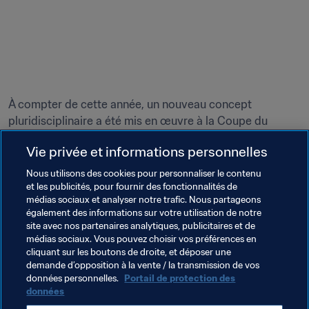
À compter de cette année, un nouveau concept 
pluridisciplinaire a été mis en œuvre à la Coupe du 
Monde de la FIFA et à la Coupe du Monde Féminine de la 
Vie privée et informations personnelles
FIFA. Ce concept – le FIFA Fan Festival – est déployé à 
Nous utilisons des cookies pour personnaliser le contenu
et les publicités, pour fournir des fonctionnalités de
médias sociaux et analyser notre trafic. Nous partageons
également des informations sur votre utilisation de notre
site avec nos partenaires analytiques, publicitaires et de
médias sociaux. Vous pouvez choisir vos préférences en
Cette marque unique résume la passion, l’énergie, les 
cliquant sur les boutons de droite, et déposer une
émotions, l’esprit et l’atmosphère qui font vibrer les 
demande d’opposition à la vente / la transmission de vos
visiteurs. 
données personnelles.
Portail de protection des
données