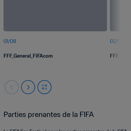
01
/
08
02
/
08
FFF_General_FIFAcom
FFF_Gene
Parties prenantes de la FIFA