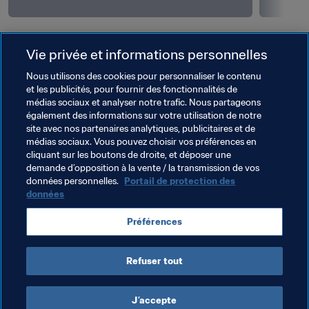
01
/
06
02
/
06
Vie privée et informations personnelles
FFF_2006_FIFAcom
FFF_201
Nous utilisons des cookies pour personnaliser le contenu
et les publicités, pour fournir des fonctionnalités de
médias sociaux et analyser notre trafic. Nous partageons
également des informations sur votre utilisation de notre
site avec nos partenaires analytiques, publicitaires et de
médias sociaux. Vous pouvez choisir vos préférences en
cliquant sur les boutons de droite, et déposer une
demande d’opposition à la vente / la transmission de vos
données personnelles.
Portail de protection des
données
Préférences
Refuser tout
Dernière actualisation
:
lundi 4 juillet 2022 à 11:36
J’accepte