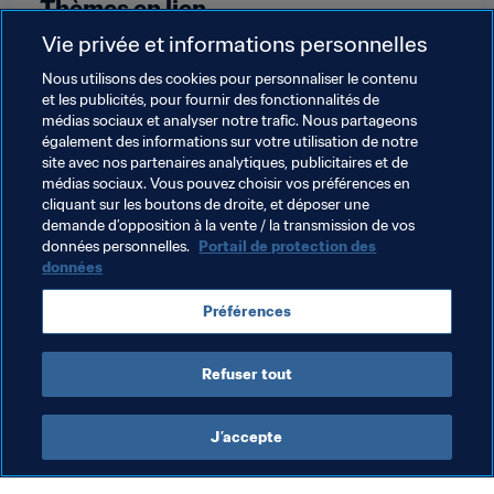
Thèmes en lien
Vie privée et informations personnelles
FIFA Forward
Football Féminin
Nous utilisons des cookies pour personnaliser le contenu
et les publicités, pour fournir des fonctionnalités de
Associations Membres
Organisation
médias sociaux et analyser notre trafic. Nous partageons
également des informations sur votre utilisation de notre
Indonesia
AFC
Nepal
OFC
Honduras
site avec nos partenaires analytiques, publicitaires et de
médias sociaux. Vous pouvez choisir vos préférences en
Concacaf
Bolivia
CONMEBOL
Peru
cliquant sur les boutons de droite, et déposer une
demande d’opposition à la vente / la transmission de vos
Paraguay
Somalia
CAF
Portugal
UEFA
données personnelles.
Portail de protection des
données
Préférences
Refuser tout
Football Féminin
J’accepte