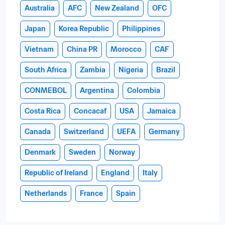
Australia
AFC
New Zealand
OFC
Japan
Korea Republic
Philippines
Vietnam
China PR
Morocco
CAF
South Africa
Zambia
Nigeria
Brazil
CONMEBOL
Argentina
Colombia
Costa Rica
Concacaf
USA
Jamaica
Canada
Switzerland
UEFA
Germany
Denmark
Sweden
Norway
Republic of Ireland
England
Italy
Netherlands
France
Spain