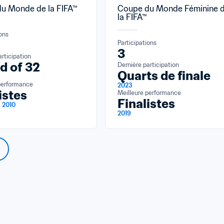
u Monde de la FIFA™
Coupe du Monde Féminine d
la FIFA™
ions
Participations
3
articipation
d of 32
Dernière participation
Quarts de finale
performance
2023
istes
Meilleure performance
Finalistes
, 2010
2019