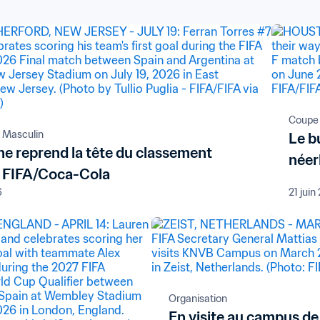
Coupe 
 Masculin
Le b
ne reprend la tête du classement
néer
 FIFA/Coca-Cola
6
21 jui
Organisation
En visite au campus de 