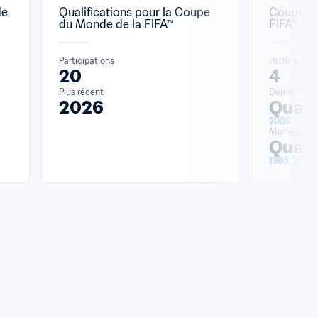
e 
Qualifications pour la Coupe 
Coupe du
du Monde de la FIFA™
FIFA™
Participations
Participatio
20
4
Plus récent
Dernière par
2026
Quart
2005
Meilleure p
Quart
1983, 2001,