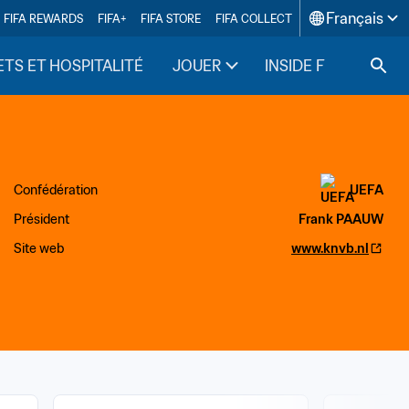
Français
FIFA REWARDS
FIFA+
FIFA STORE
FIFA COLLECT
ETS ET HOSPITALITÉ
JOUER
INSIDE FIFA
Confédération
UEFA
Président
Frank PAAUW
Site web
www.knvb.nl