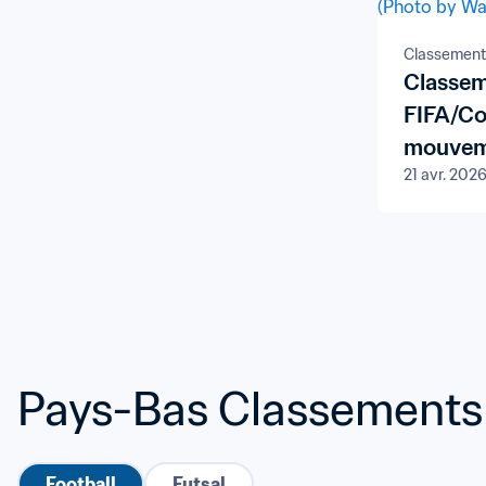
Classement
Classem
FIFA/Co
mouvem
21 avr. 202
en bas
Pays-Bas Classements
Football
Futsal