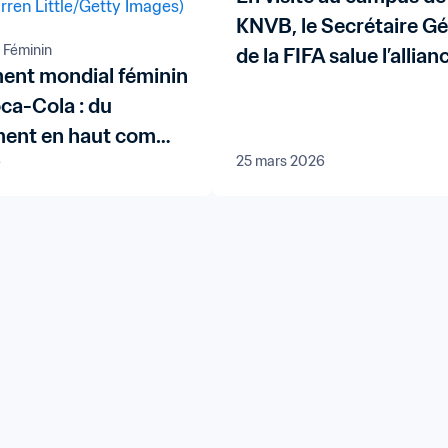
KNVB, le Secrétaire Gé
 Féminin
de la FIFA salue l’allian
ent mondial féminin
« de la performance et
ca-Cola : du
l’innovation »
ent en haut comme
6
25 mars 2026