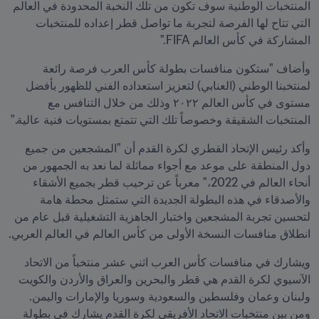
المنتخبات الوطنية سوف تكون من تلك النخبة المحدودة في العالم 
التي تتاح لها الفرصة لتجربة ما تواصل قطر إعداده للمنتخبات 
المشاركة في كأس العالم FIFA."
وأضاف "ستكون منافسات بطولة كأس العرب فرصة رائعة 
لمنتخبنا الوطني (العنابي) لتعزيز استعداده الفني للظهور بأفضل 
مستوى في كأس العالم ٢٠٢٢ وذلك من خلال التنافس مع 
المنتخبات الشقيقة وخصوصاً تلك التي تتمتع بمستويات فنية عالية."
وأكد رئيس الإتحاد القطري لكرة القدم أن "المشجعين من جميع 
دول المنطقة على موعد مع أجواء مماثلة لما نعد به الجمهور من 
أنحاء العالم في 2022،" معرباً عن ترحيب قطر بجميع الأشقاء 
والأصدقاء في هذه البطولة الجديدة التي ستمثل محطة هامة 
لتحسين تجربة المشجعين واختبار الجاهزية التشغيلية قبل عام من 
انطلاق منافسات النسخة الأولى من كأس العالم في العالم العربي.
ويشارك في منافسات كأس العرب اثني عشر منتخباً من الاتحاد 
الآسيوي لكرة القدم هي قطر والبحرين والعراق والأردن والكويت 
ولبنان وعمان وفلسطين والسعودية وسوريا والإمارات واليمن. 
ومن بين منتخبات الاتحاد الأفريقي لكرة القدم يشارك في بطولة 