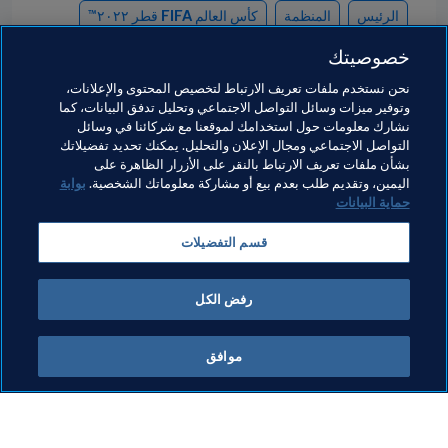
الرئيس
المنظمة
كأس العالم FIFA قطر ٢٠٢٢™
خصوصيتك
Djibouti
Comoros
Bahrain
Algeria
نحن نستخدم ملفات تعريف الارتباط لتخصيص المحتوى والإعلانات،
Egypt
Iraq
Jordan
Kuwait
لُبْنان
وتوفير ميزات وسائل التواصل الاجتماعي وتحليل تدفق البيانات، كما
نشارك معلومات حول استخدامك لموقعنا مع شركائنا في وسائل
Oman
Morocco
Mauritania
Libya
التواصل الاجتماعي ومجال الإعلان والتحليل. يمكنك تحديد تفضيلاتك
بشأن ملفات تعريف الارتباط بالنقر على الأزرار الظاهرة على
Somalia
Saudi Arabia
Qatar
Palestine
اليمين، وتقديم طلب بعدم بيع أو مشاركة معلوماتك الشخصية.
بوابة
حماية البيانات
United Arab Emirates
Tunisia
Syria
Sudan
قسم التفضيلات
Yemen
رفض الكل
موافق