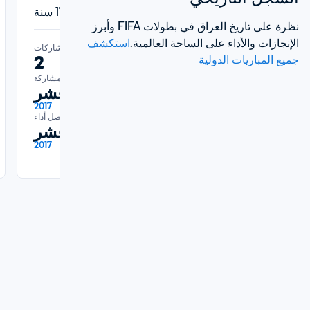
مسابقة كرة القدم الأولمبية 
كأس العالم تحت 17 سنة FIFA
للرجال™
نظرة على تاريخ العراق في بطولات FIFA وأبرز 
الإنجازات والأداء على الساحة العالمية.
استكشف 
المشاركات
2
جميع المباريات الدولية
المشاركات
6
أحدث مشاركة
دور الستة عشر
أحدث مشاركة
لمجموعات
2017
أفضل أداء
2024
دور الستة عشر
أفضل أداء
ركز الرابع
2017
2004