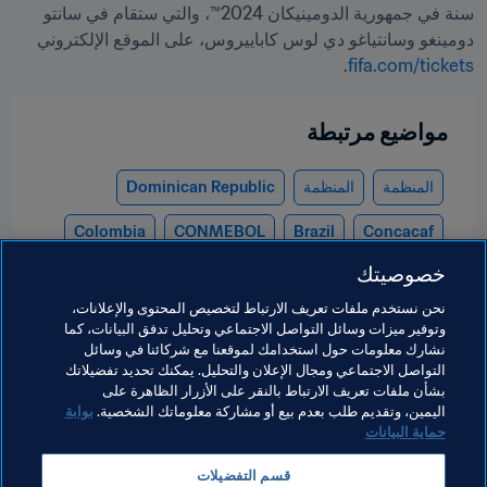
سنة في جمهورية الدومينيكان 2024™، والتي ستقام في سانتو 
دومينغو وسانتياغو دي لوس كاباييروس، على الموقع الإلكتروني 
.
fifa.com/tickets
مواضيع مرتبطة
المنظمة
المنظمة
Dominican Republic
Colombia
CONMEBOL
Brazil
Concacaf
خصوصيتك
AFC
Japan
UEFA
England
Ecuador
نحن نستخدم ملفات تعريف الارتباط لتخصيص المحتوى والإعلانات،
Korea Republic
DPR Korea
CAF
Kenya
وتوفير ميزات وسائل التواصل الاجتماعي وتحليل تدفق البيانات، كما
نشارك معلومات حول استخدامك لموقعنا مع شركائنا في وسائل
Nigeria
OFC
New Zealand
Mexico
التواصل الاجتماعي ومجال الإعلان والتحليل. يمكنك تحديد تفضيلاتك
بشأن ملفات تعريف الارتباط بالنقر على الأزرار الظاهرة على
Zambia
USA
Spain
Poland
اليمين، وتقديم طلب بعدم بيع أو مشاركة معلوماتك الشخصية.
بوابة
حماية البيانات
قسم التفضيلات