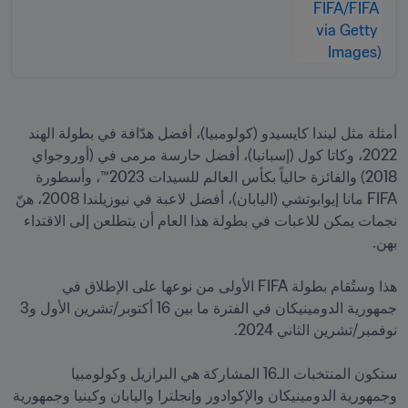
أمثلة مثل ليندا كايسيدو (كولومبيا)، أفضل هدّافة في بطولة الهند 
2022، وكاتا كول (إسبانيا)، أفضل حارسة مرمى في (أوروجواي 
2018) والفائزة حالياً بكأس العالم للسيدات 2023™، وأسطورة 
FIFA مانا إيوابوتشي (اليابان)، أفضل لاعبة في نيوزيلندا 2008، هنّ 
نجمات يمكن للاعبات في بطولة هذا العام أن يتطلعن إلى الاقتداء 
هذا وستُقام بطولة FIFA الأولى من نوعها على الإطلاق في 
جمهورية الدومينيكان في الفترة ما بين 16 أكتوبر/تشرين الأول و3 
ستكون المنتخبات الـ16 المشاركة هي البرازيل وكولومبيا 
وجمهورية الدومينيكان والإكوادور وإنجلترا واليابان وكينيا وجمهورية 