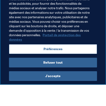
et les publicités, pour fournir des fonctionnalités de
Football Féminin
Associations Membres
médias sociaux et analyser notre trafic. Nous partageons
également des informations sur votre utilisation de notre
Organisation
Australia
AFC
New Zealand
site avec nos partenaires analytiques, publicitaires et de
médias sociaux. Vous pouvez choisir vos préférences en
OFC
Japan
Croatia
UEFA
Rwanda
cliquant sur les boutons de droite, et déposer une
demande d’opposition à la vente / la transmission de vos
CAF
données personnelles.
Portail de protection des
données
Préférences
Refuser tout
Football Féminin
J’accepte
Foo