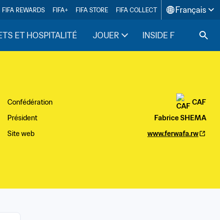
Français
FIFA REWARDS
FIFA+
FIFA STORE
FIFA COLLECT
ETS ET HOSPITALITÉ
JOUER
INSIDE FIFA
Confédération
CAF
Président
Fabrice SHEMA
Site web
www.ferwafa.rw