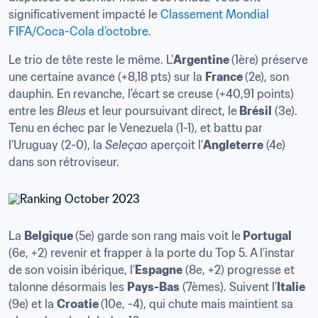
significativement impacté le 
Classement Mondial 
FIFA/Coca-Cola d’octobre
.
Le trio de tête reste le même. L’
Argentine 
(1ère) préserve 
une certaine avance (+8,18 pts) sur la 
France 
(2e), son 
dauphin. En revanche, l’écart se creuse (+40,91 points) 
entre les 
Bleus
 et leur poursuivant direct, le
 Brésil
 (3e). 
Tenu en échec par le Venezuela (1-1), et battu par 
l’Uruguay (2-0), la 
Seleçao
 aperçoit l’
Angleterre
 (4e) 
dans son rétroviseur. 
La 
Belgique 
(5e) garde son rang mais voit le
 Portugal
(6e, +2) revenir et frapper à la porte du Top 5. A l’instar 
de son voisin ibérique, l’
Espagne
 (8e, +2) progresse et 
talonne désormais les 
Pays-Bas
 (7èmes). Suivent l’
Italie
(9e) et la 
Croatie 
(10e, -4), qui chute mais maintient sa 