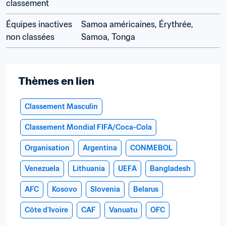
classement
Équipes inactives 
Samoa américaines, Érythrée, 
non classées
Samoa, Tonga
Thèmes en lien
Classement Masculin
Classement Mondial FIFA/Coca-Cola
Organisation
Argentina
CONMEBOL
Venezuela
Lithuania
UEFA
Bangladesh
AFC
Kosovo
Slovenia
Belarus
Côte d'Ivoire
CAF
Vanuatu
OFC