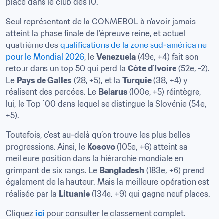
place dans le club des 10.
Seul représentant de la CONMEBOL à n’avoir jamais 
atteint la phase finale de l’épreuve reine, et actuel 
quatrième des 
qualifications de la zone sud-américaine 
pour le Mondial 2026
, le 
Venezuela
 (49e, +4) fait son 
retour dans un top 50 qui perd la 
Côte d’Ivoire
 (52e, -2). 
Le 
Pays de Galles
 (28, +5), et la 
Turquie
 (38, +4) y 
réalisent des percées. Le 
Belarus 
(100e, +5) réintègre, 
lui, le Top 100 dans lequel se distingue la Slovénie (54e, 
+5). 
Toutefois, c’est au-delà qu’on trouve les plus belles 
progressions. Ainsi, le 
Kosovo 
(105e, +6) atteint sa 
meilleure position dans la hiérarchie mondiale en 
grimpant de six rangs. Le 
Bangladesh
 (183e, +6) prend 
également de la hauteur. Mais la meilleure opération est 
réalisée par la 
Lituanie
 (134e, +9) qui gagne neuf places.
Cliquez 
ici
 pour consulter le classement complet.