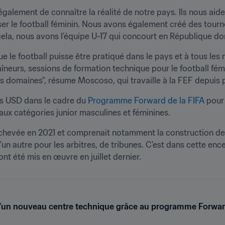
lement de connaître la réalité de notre pays. Ils nous aident
ser le football féminin. Nous avons également créé des tourn
 cela, nous avons l’équipe U-17 qui concourt en République do
ue le football puisse être pratiqué dans le pays et à tous les 
îneurs, sessions de formation technique pour le football fémi
 domaines", résume Moscoso, qui travaille à la FEF depuis p
ons USD dans le cadre du 
Programme Forward de la FIFA
 pour
ux catégories junior masculines et féminines.
chevée en 2021 et comprenait notamment la construction de d
d'un autre pour les arbitres, de tribunes. C'est dans cette e
t été mis en œuvre en juillet dernier. 
 d'un nouveau centre technique grâce au programme Forwa