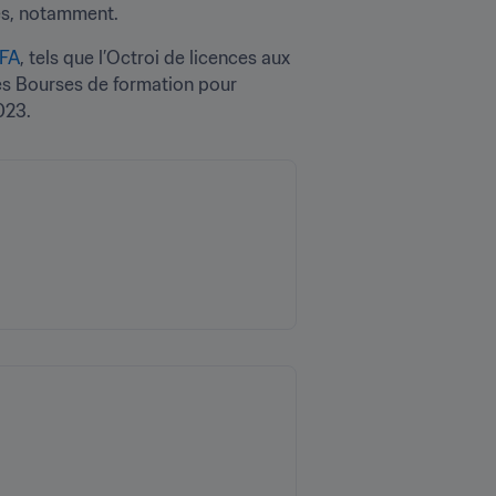
es, notamment. 
IFA
, tels que l’Octroi de licences aux 
es Bourses de formation pour 
023.