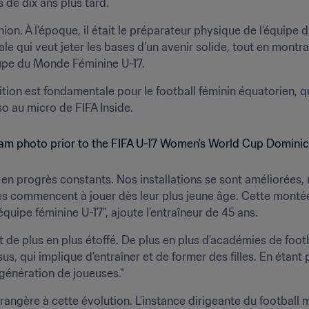
de dix ans plus tard.
on. À l'époque, il était le préparateur physique de l'équipe d
onale qui veut jeter les bases d’un avenir solide, tout en mont
oupe du Monde Féminine U-17.
ion est fondamentale pour le football féminin équatorien, qui
o au micro de FIFA Inside. 
t en progrès constants. Nos installations se sont améliorées,
lles commencent à jouer dès leur plus jeune âge. Cette montée 
l'équipe féminine U-17", ajoute l'entraîneur de 45 ans. 
 de plus en plus étoffé. De plus en plus d'académies de footb
, qui implique d'entraîner et de former des filles. En étant p
 génération de joueuses."
trangère à cette évolution. L’instance dirigeante du football mo