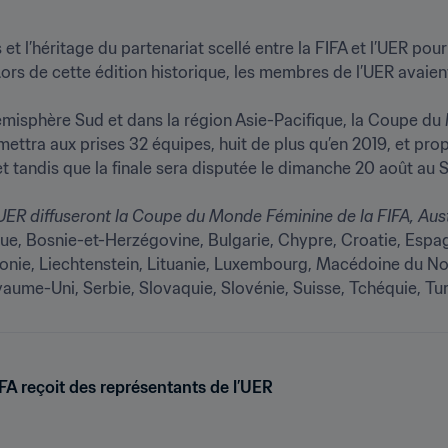
et l’héritage du partenariat scellé entre la FIFA et l’UER pou
ors de cette édition historique, les membres de l’UER avaient 
émisphère Sud et dans la région Asie-Pacifique, la Coupe du 
ettra aux prises 32 équipes, huit de plus qu’en 2019, et pr
llet tandis que la finale sera disputée le dimanche 20 août au S
que, Bosnie-et-Herzégovine, Bulgarie, Chypre, Croatie, Espag
ettonie, Liechtenstein, Lituanie, Luxembourg, Macédoine du N
aume-Uni, Serbie, Slovaquie, Slovénie, Suisse, Tchéquie, Tur
IFA reçoit des représentants de l’UER