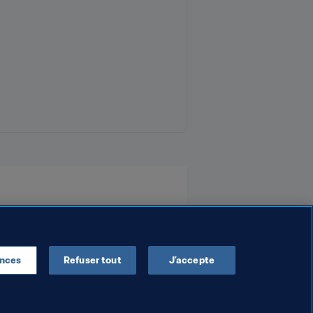
ences
Refuser tout
J’accepte