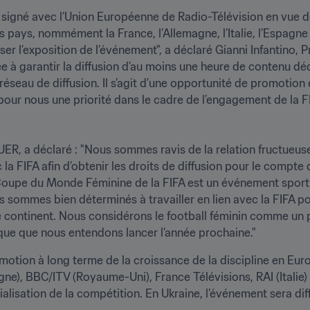
cord signé avec l’Union Européenne de Radio-Télévision en vue 
 pays, nommément la France, l’Allemagne, l’Italie, l’Espagne 
r l’exposition de l’événement", a déclaré Gianni Infantino, Pr
ée à garantir la diffusion d’au moins une heure de contenu déd
éseau de diffusion. Il s’agit d’une opportunité de promotion 
e pour nous une priorité dans le cadre de l’engagement de la
UER, a déclaré : "Nous sommes ravis de la relation fructueuse
la FIFA afin d’obtenir les droits de diffusion pour le compte 
oupe du Monde Féminine de la FIFA est un événement sportif e
 sommes bien déterminés à travailler en lien avec la FIFA po
re continent. Nous considérons le football féminin comme un p
que que nous entendons lancer l’année prochaine."
motion à long terme de la croissance de la discipline en Eur
), BBC/ITV (Royaume-Uni), France Télévisions, RAI (Italie) 
alisation de la compétition. En Ukraine, l’événement sera 