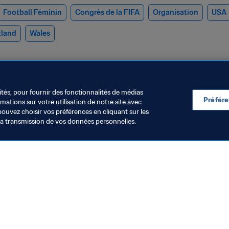
Football Féminin
Congrès de la FIFA
Organisation
USA
tland
Wales
ités, pour fournir des fonctionnalités de médias
Préfér
ations sur votre utilisation de notre site avec
pouvez choisir vos préférences en cliquant sur les
la transmission de vos données personnelles.
ootball Féminin
Organisation
n mois au féminin : juillet
La FIFA dévoil
2026
en matière de
développemen
 août 2026
4 août 2026
de droits hum