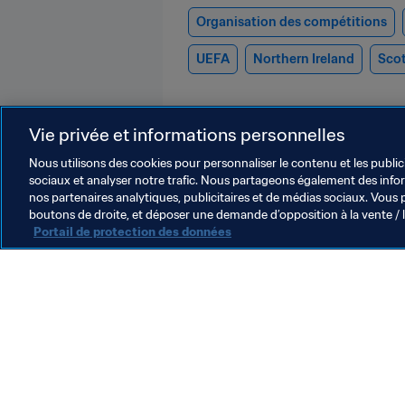
Organisation des compétitions
UEFA
Northern Ireland
Sco
Vie privée et informations personnelles
Nous utilisons des cookies pour personnaliser le contenu et les public
sociaux et analyser notre trafic. Nous partageons également des inform
nos partenaires analytiques, publicitaires et de médias sociaux. Vous 
Football Féminin
boutons de droite, et déposer une demande d’opposition à la vente / 
Portail de protection des données
Football Féminin
F
Football féminin
U
6