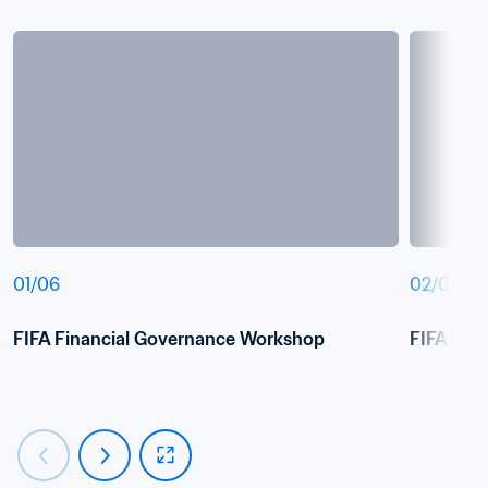
01
/
06
02
/
06
FIFA Financial Governance Workshop
FIFA Fin