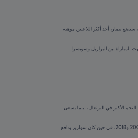
لا يمكن لعشاق المراوغات أن يفوتوا مباريات المجموعة السابعة، وخاصة مباراة البرازيل - سويسرا. فهذه المواجهة ستضع نيمار، أحد أكثر اللاعبين موهبة 
ومن المثير للاهتمام أن هذه المواجهة جرت أيضاً في دور المجموعات من كأس العالم 2018. وفي تلك النسخة، انتهت المباراة بين البرازيل وسويسرا 
اثنان من أعظم الهدافين في السنوات الأخيرة يصطدمان وجهاً لوجه في المجموعة الثامنة. كريستيانو رونالدو يظل النجم الأكبر في البرتغال، بينما يسعى 
وستحمل هذه المواجهة الثنائية نكهة المنافسة الأسبانية، وذلك لأن رونالدو دافع عن ألوان ريال مدريد بين عامي 2009 و2018، في حين كان سواريز يدافع 