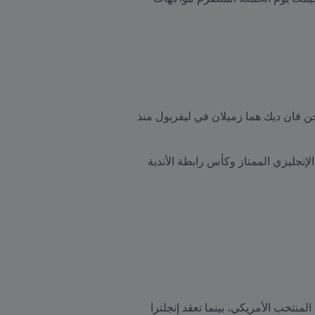
سيتنافس اثنان من أكبر نجوم كأس العالم ضمن المجموعة الأولى في قطر. السنغالي ساديو ماني والهولندي فيرجن فان ديك هما زميلان في ليفربول منذ 
مع ليفربول، فاز ماني وفان دايك بكأس العالم للأندية FIFA، ودوري أبطال أوروبا، وكأس السوبر UEFA، والدوري الإنجليزي الممتاز وكأس رابطة الأندية 
ستنتقل المنافسة من ديربي لندن إلى ملاعب قطر. حيث سيدافع كريستيان بوليسيتش، لاعب تشيلسي، عن ألوان المنتخب الأمريكي، بينما تعقد إنجلترا 