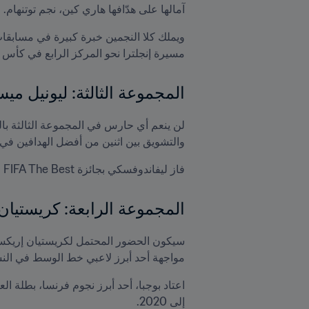
آمالها على هدّافها هاري كين، نجم توتنهام.
مسيرة إنجلترا نحو المركز الرابع في كأس العال
المجموعة الثالثة: ليونيل م
والتشويق بين اثنين من أفضل الهدافين في ا
فاز ليفاندوفسكي بجائزة FIFA The Best لهذا العام بعد فترة وجيزة من نيل ميسي الكرة الذهبية. هل ستكون ستنجح هذه المواجهة في كسر التعادل؟
المجموعة الرابعة: كريستيان
مواجهة أحد أبرز لاعبي خط الوسط في النس
إلى 2020.