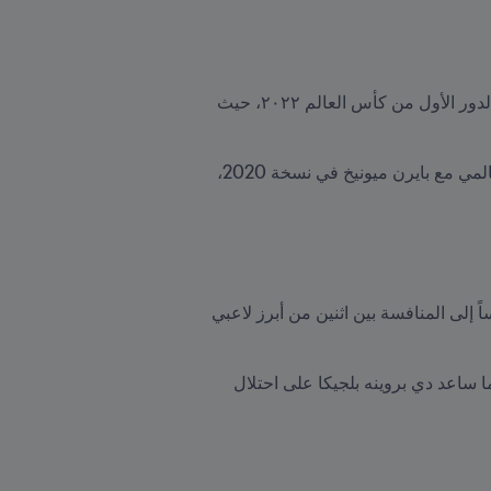
سيكون أحد أعظم الهدافين في تاريخ كأس العالم، الألماني توماس مولر، في مواجهة منافس صعب المراس في الدور الأول من كأس العالم ٢٠٢٢، حيث 
وستكون المنافسة حامية الوطيس بين الفائزين في آخر نسختين من كأس العالم للأندية. فقد توّج مولر باللقب العالمي مع بايرن ميونيخ في نسخة 2020، 
سيكون الصدام بين بلجيكا وكرواتيا من أكثر المواجهات المرتقبة في الدور الأول من كأس العالم، ويعزى ذلك أساساً إلى المنافسة بين اثنين من أبرز لاعبي 
وقد خطف اللاعبان الأضواء في عام 2018. وفي تلك النسخة، قاد مودريتش كرواتيا إلى تحقيق مركز الوصيف، بينما ساعد دي بروينه بلجيكا على احتلال 