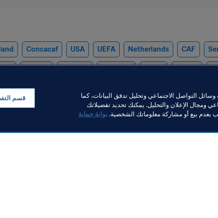
land
Concacaf
USA
UEFA
Netherlands
CAF
Se
azil
Croatia
Belgium
Germany
Spain
France
D
سائل التواصل الاجتماعي وتحليل تدفق البيانات، كما
قسم التف
ي ومجال الإعلان والتحليل. يمكنك تحديد تفضيلاتك
لب بعدم بيع أو مشاركة معلوماتك الشخصية.
بوابة حماية
خبار
بار
ر والوثائق