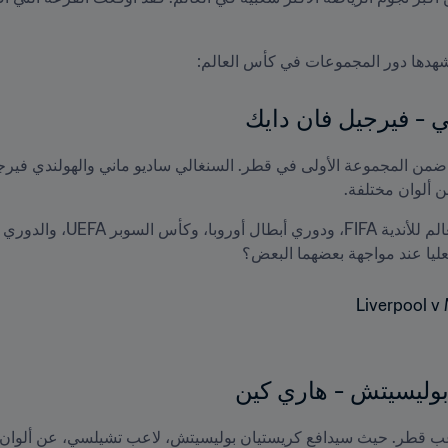
ي - فيرجيل فان دايك
لعليا عند مواجهة بعضهما البعض؟
 بوليسيتش - هاري كين