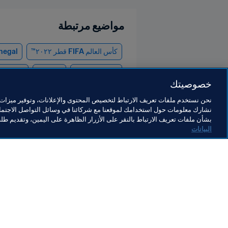
مواضيع مرتبطة
كأس العالم FIFA قطر ٢٠٢٢™
negal
enmark
Poland
CONMEBOL
خصوصيتك
نحن نستخدم ملفات تعريف الارتباط لتخصيص المحتوى والإعلانات، وتوفير ميزات و
نشارك معلومات حول استخدامك لموقعنا مع شركائنا في وسائل التواصل الاجتماع
بشأن ملفات تعريف الارتباط بالنقر على الأزرار الظاهرة على اليمين، وتقديم ط
البيانات
ما يقوم به FIFA
كل الأ
الشؤون القانونية
كل الأخ
نظام الانتقالات
التقاري