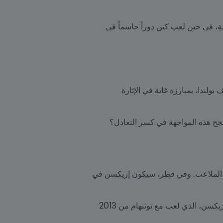
ويملك كلا النجمين خبرة كبيرة في مسابقات FIFA. فقد ساعد بوليسيتش تشيلسي مؤخراً للفوز بكأس العالم للأندية، في حين لعب كين دوراً حاسماً في 
لن ينعم أي حارس في المجموعة الثالثة بالسلام. إذ يعد ليونيل ميسي، نجم الأرجنتين، وروبرت ليفاندوفسكي، هداف بولندا، بمبارزة غاية في الإثارة 
سيكون الحضور المحتمل لكريستيان إريكسن إحدى أجمل قصص كأس العالم بعد أن تمكن اللاعب من العودة إلى الملاعب. وفي قطر، سيكون إريكسن في 
اعتاد بوجبا، أحد أبرز نجوم فرنسا، بطلة العالم 2018، ولاعب مانشستر يونايتد منذ 2016، على مواجهة كريستيان إريكسن، الذي لعب مع توتنهام من 2013 