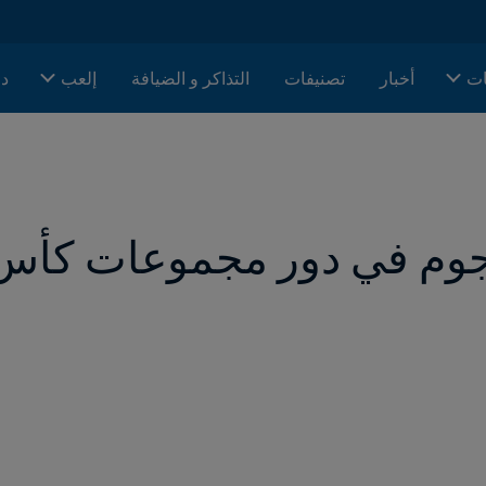
ات
أخبار
تصنيفات
التذاكر و الضيافة
إلعب
دا