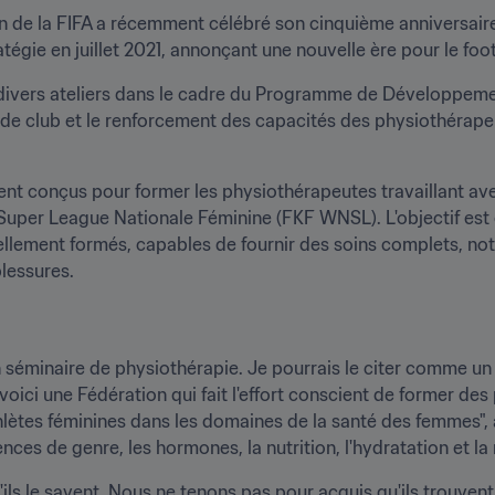
in de la FIFA a récemment célébré son cinquième anniversaire
tégie en juillet 2021, annonçant une nouvelle ère pour le foot
er divers ateliers dans le cadre du Programme de Développemen
e de club et le renforcement des capacités des physiothérapeut
ent conçus pour former les physiothérapeutes travaillant ave
Super League Nationale Féminine (FKF WNSL). L'objectif est d
lement formés, capables de fournir des soins complets, nota
blessures.
n séminaire de physiothérapie. Je pourrais le citer comme un 
voici une Fédération qui fait l'effort conscient de former des
lètes féminines dans les domaines de la santé des femmes", a
nces de genre, les hormones, la nutrition, l'hydratation et la
s le savent. Nous ne tenons pas pour acquis qu'ils trouvent l'