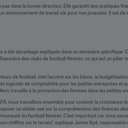
pas dans la bonne direction. Elle garantit des pratiques fina
un environnement de travail sûr pour nos joueuses. Il est de n
ère a été davantage expliquée dans un séminaire spécifique '
té financière des clubs de football féminin, ce qui est un pilier
urs de football, met l'accent sur les bilans, la budgétisation et
 logiciels de comptabilité pour les petites entreprises et pa
Xero travaille à la promotion des femmes dans les petites ent
IFA, nous travaillons ensemble pour soutenir la croissance d
roposer un atelier axé sur la compréhension des finances des 
munauté du football féminin. C'est important car nous savons
eurs chiffres sur le terrain", explique James Kyd, responsable