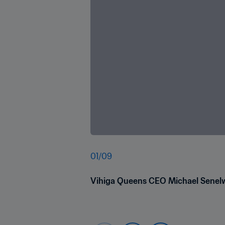
01
/
09
Vihiga Queens CEO Michael Senel