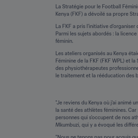
La Stratégie pour le Football Fémin
Kenya (FKF) a dévoilé sa propre Stra
La FKF a pris l'initiative d'organis
Parmi les sujets abordés : la licenc
féminin.
Les ateliers organisés au Kenya étai
Féminine de la FKF (FKF WPL) et la 
des physiothérapeutes professionnel
le traitement et la rééducation des 
"Je reviens du Kenya où j'ai animé u
la santé des athlètes féminines. Car 
personnes qui s'occupent de nos ath
Mkumbuzi, qui y a évoqué les différe
"Nous ne tenons pas pour acquis qu'il