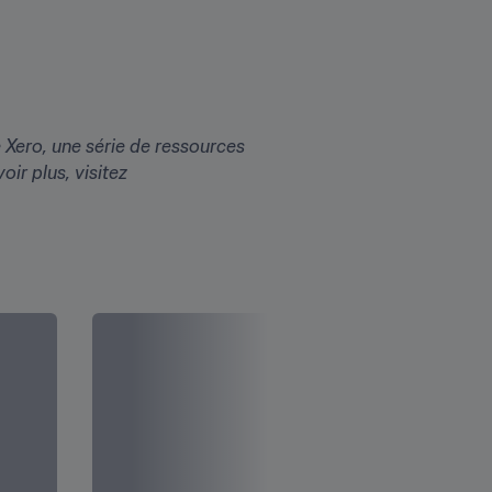
 Xero, une série de ressources 
conçues pour aider les clubs de football à réussir à la fois sur et en dehors du terrain. Pour en savoir plus, visitez 