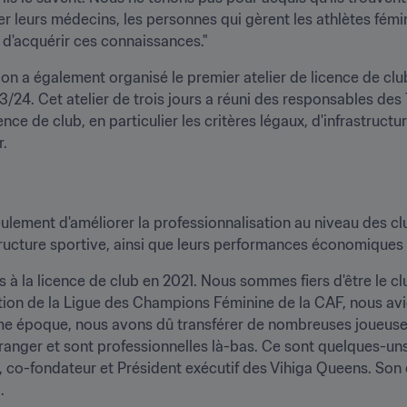
r leurs médecins, les personnes qui gèrent les athlètes fémin
é d'acquérir ces connaissances."
ion a également organisé le premier atelier de licence de clu
24. Cet atelier de trois jours a réuni des responsables des 1
e de club, en particulier les critères légaux, d'infrastructure
r.
 seulement d'améliorer la professionnalisation au niveau des cl
tructure sportive, ainsi que leurs performances économiques 
à la licence de club en 2021. Nous sommes fiers d'être le club
tion de la Ligue des Champions Féminine de la CAF, nous avi
me époque, nous avons dû transférer de nombreuses joueuses
étranger et sont professionnelles là-bas. Ce sont quelques-uns
, co-fondateur et Président exécutif des Vihiga Queens. Son 
.