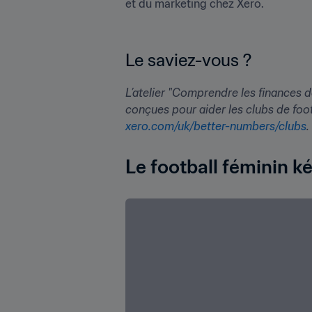
et du marketing chez Xero.

Le saviez-vous ?
L’atelier "Comprendre les finances d
xero.com/uk/better-numbers/clubs
.
Le football féminin k