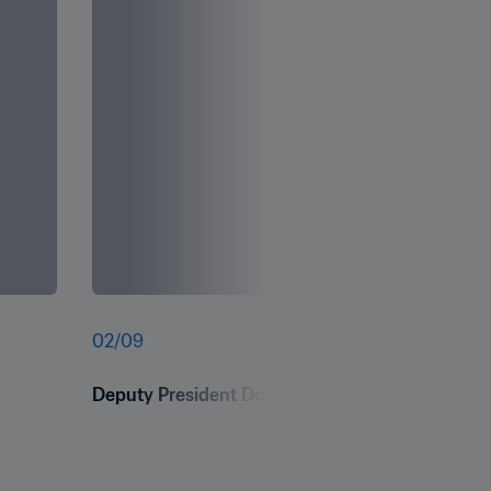
02
/
09
Deputy President Doris Petra 