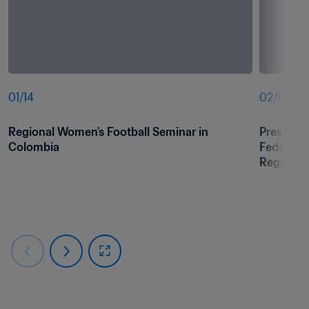
01
/
14
02
/
14
Regional Women's Football Seminar in 
President
Colombia
Federati
Regional