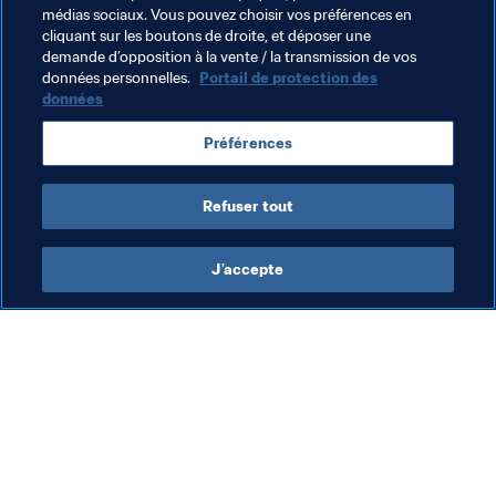
médias sociaux. Vous pouvez choisir vos préférences en
Football Féminin
Organisation
Colombia
cliquant sur les boutons de droite, et déposer une
demande d’opposition à la vente / la transmission de vos
CONMEBOL
données personnelles.
Portail de protection des
données
Préférences
Refuser tout
Football féminin
J’accepte
Football Féminin
Foo
Football féminin
Un
2
6 a