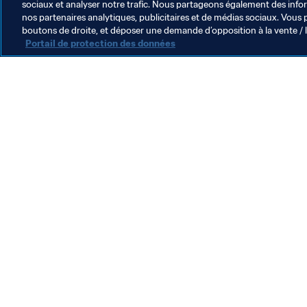
sociaux et analyser notre trafic. Nous partageons également des inform
nos partenaires analytiques, publicitaires et de médias sociaux. Vous 
Coupe du Monde de la FIFA 2026™ 
boutons de droite, et déposer une demande d’opposition à la vente / 
Portail de protection des données
Organisation
L
Mexico rénove 500 terrains
P
de football : un héritage
C
durable de la Coupe du
F
30 juil. 2026
2
Monde de la FIFA