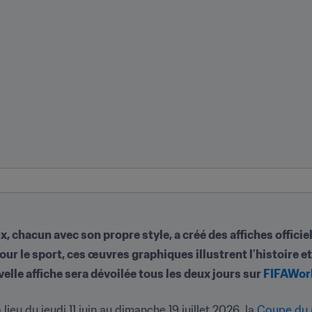
, chacun avec son propre style, a créé des affiches officiell
r le sport, ces œuvres graphiques illustrent l’histoire et 
velle affiche sera dévoilée tous les deux jours sur 
FIFAWor
ieu du jeudi 11 juin au dimanche 19 juillet 2026, la 
Coupe du 