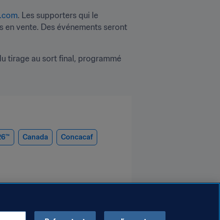
.com
. Les supporters qui le 
ses en vente. Des événements seront 
u tirage au sort final, programmé 
26™
Canada
Concacaf