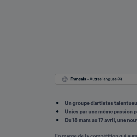
Français
 - Autres langues (4)
Un groupe d'artistes talentueux
Unies par une même passion pou
Du 18 mars au 17 avril, une nou
En marge de la compétition qui aura l