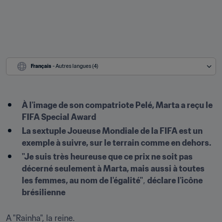
Français
 - Autres langues (4)
À l'image de son compatriote Pelé, Marta a reçu le 
FIFA Special Award
La sextuple Joueuse Mondiale de la FIFA est un 
exemple à suivre, sur le terrain comme en dehors.
"Je suis très heureuse que ce prix ne soit pas 
décerné seulement à Marta, mais aussi à toutes 
les femmes, au nom de l'égalité"
, 
déclare l'icône 
brésilienne
A "Rainha", la reine.