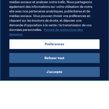
médias sociaux et analyser notre trafic. Nous partageons
Thèmes en lien
également des informations sur votre utilisation de notre
site avec nos partenaires analytiques, publicitaires et de
médias sociaux. Vous pouvez choisir vos préférences en
Football Féminin
Organisation
Organisation
cliquant sur les boutons de droite, et déposer une
demande d’opposition à la vente / la transmission de vos
Brazil
CONMEBOL
données personnelles.
Portail de protection des
données
Préférences
Refuser tout
Organisation
J’accepte
Organisation
Org
Organisation
Cr
en