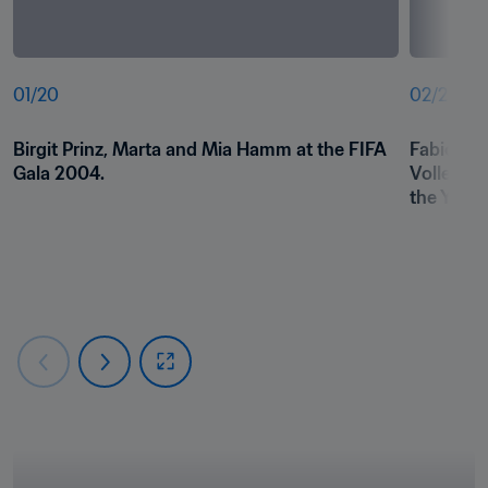
01
/
20
02
/
20
Birgit Prinz, Marta and Mia Hamm at the FIFA 
Fabio Ca
Gala 2004.
Volle and
the Year 