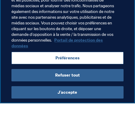
et les publicités, pour fournir des fonctionnalités de
processus de restructuration, des ajustements auront 
médias sociaux et analyser notre trafic. Nous partageons
lieu au niveau du personnel. Des nouveaux postes seront 
également des informations sur votre utilisation de notre
créés tandis que d’autres deviendront superflus, car ils 
site avec nos partenaires analytiques, publicitaires et de
ne seront plus adaptés à la structure révisée. Il est prévu 
médias sociaux. Vous pouvez choisir vos préférences en
cliquant sur les boutons de droite, et déposer une
que le processus se termine en septembre prochain.
demande d’opposition à la vente / la transmission de vos
données personnelles.
Portail de protection des
données
Thèmes en lien
Préférences
Organisation
Refuser tout
J’accepte
L’action de la FIFA
Visitez également