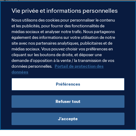
Vie privée et informations personnelles
Nous utilisons des cookies pour personnaliser le contenu
Thèmes en lien
et les publicités, pour fournir des fonctionnalités de
médias sociaux et analyser notre trafic. Nous partageons
également des informations sur votre utilisation de notre
Organisation
Organisation
Argentina
site avec nos partenaires analytiques, publicitaires et de
médias sociaux. Vous pouvez choisir vos préférences en
CONMEBOL
USA
Concacaf
Colombia
cliquant sur les boutons de droite, et déposer une
demande d’opposition à la vente / la transmission de vos
Paraguay
England
UEFA
Australia
AFC
données personnelles.
Portail de protection des
données
Mexico
Uruguay
Brazil
Spain
Portugal
Préférences
Korea Republic
Kazakhstan
Refuser tout
J’accepte