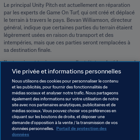
Le principal Unity Pitch est actuellement en réparation 
par les experts de Game On Turf, qui ont créé et déplacé 
le terrain à travers le pays. Bevan Williamson, directeur 
général, indique que certaines parties du terrain étaient 
légèrement usées en raison du transport et des 
intempéries, mais que ces parties seront remplacées à 
sa destination finale.
"Le terrain est toujours en excellent état, malgré le grand 
nombre de personnes qui l'ont utilisé, et une fois que 
Vie privée et informations personnelles
nous l'aurons rénové, les jeunes footballeurs d'Auckland 
Nous utilisons des cookies pour personnaliser le contenu
auront un terrain de football incroyable pour la 
et les publicités, pour fournir des fonctionnalités de
prochaine décennie", a-t-il conclu.
médias sociaux et analyser notre trafic. Nous partageons
également des informations sur votre utilisation de notre
site avec nos partenaires analytiques, publicitaires et de
Thèmes en lien
médias sociaux. Vous pouvez choisir vos préférences en
cliquant sur les boutons de droite, et déposer une
demande d’opposition à la vente / la transmission de vos
Organisation
données personnelles.
Portail de protection des
données