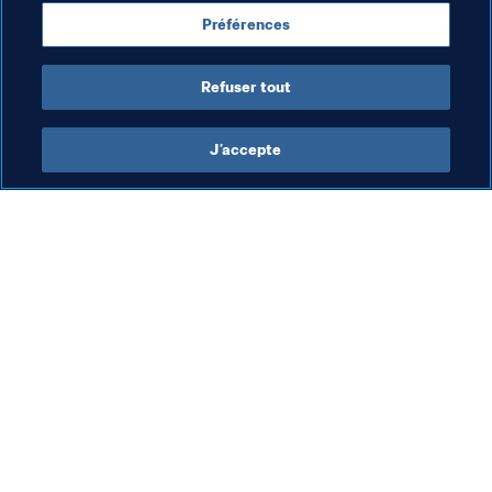
Coupe du Monde Féminine de la FIFA 2023
Préférences
New Zealand
OFC
Refuser tout
J’accepte
L’action de la FIFA
Visitez également
Juridique
Toutes les infos et 
tous les articles
Système de transfert
Rapports et 
Football féminin
documents
Promotion du football
Fondation FIFA
Innovation
FIFA Museum
Développement des talents