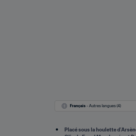
Français
 - Autres langues (4)
Placé sous la houlette d’Arsè