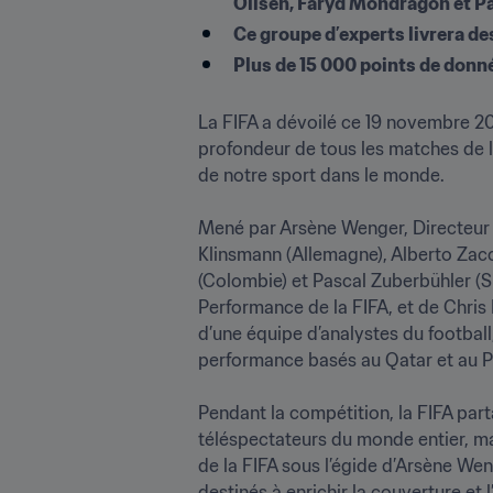
Oliseh, Faryd Mondragón et P
Ce groupe d’experts livrera d
Plus de 15 000 points de donn
La FIFA a dévoilé ce 19 novembre 20
profondeur de tous les matches de l
de notre sport dans le monde.

Mené par Arsène Wenger, Directeur 
Klinsmann (Allemagne), Alberto Zacc
(Colombie) et Pascal Zuberbühler (S
Performance de la FIFA, et de Chris
d’une équipe d’analystes du football
performance basés au Qatar et au Pay
Pendant la compétition, la FIFA part
téléspectateurs du monde entier, ma
de la FIFA sous l’égide d’Arsène Wen
destinés à enrichir la couverture et