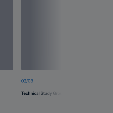
02
/
08
Technical Study Group Press Conference - FIF