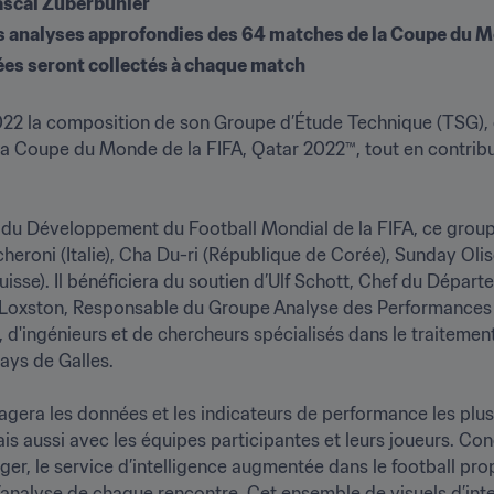
ascal Zuberbühler
es analyses approfondies des 64 matches de la Coupe du M
ées seront collectés à chaque match
22 la composition de son Groupe d’Étude Technique (TSG), c
a Coupe du Monde de la FIFA, Qatar 2022™, tout en contribua
du Développement du Football Mondial de la FIFA, ce groupe
heroni (Italie), Cha Du-ri (République de Corée), Sunday Oli
uisse). Il bénéficiera du soutien d’Ulf Schott, Chef du Dépa
 Loxston, Responsable du Groupe Analyse des Performances e
, d'ingénieurs et de chercheurs spécialisés dans le traitemen
s de Galles.

agera les données et les indicateurs de performance les plus 
is aussi avec les équipes participantes et leurs joueurs. Co
ger, le service d’intelligence augmentée dans le football prop
 l’analyse de chaque rencontre. Cet ensemble de visuels d’int