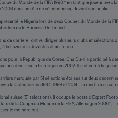
 Coupe du Monde de la FIFA 1990™ en tant que joueur avec la 
n 2006 dans un rôle de sélectionneur, devant son public.

 a représenté le Nigeria lors de deux Coupes du Monde de la FI
terdam ou le Borussia Dortmund.

ans de carrière l'ont vu diriger plusieurs clubs et sélections 
 à la Lazio, à la Juventus et au Torino.

tions pour la République de Corée, Cha Du-ri a participé à d
 une demi-finale historique en 2002. Il a effectué la quasi-tot
carrière marquée par 51 sélections étalées sur deux décennies,
c la Colombie, en 1994, 1998 et 2014. Il a mis fin à sa carrière
ional suisse (51 sélections), il occupe le poste d’Expert Footbal
 lors de la Coupe du Monde de la FIFA, Allemagne 2006™, il e
isser le moindre but.