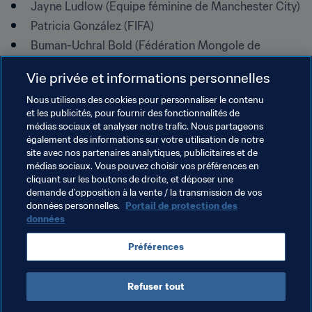
Jayne Ludlow (Equipe féminine de Manchester City)
Patricia González (FIFA)
Buman-Uchral Bold (Fédération Mongole de 
Football)
Vie privée et informations personnelles
Ricardo Leão (Fédération Brésilienne de Football)

Nous utilisons des cookies pour personnaliser le contenu
et les publicités, pour fournir des fonctionnalités de
médias sociaux et analyser notre trafic. Nous partageons
également des informations sur votre utilisation de notre
site avec nos partenaires analytiques, publicitaires et de
médias sociaux. Vous pouvez choisir vos préférences en
cliquant sur les boutons de droite, et déposer une
demande d’opposition à la vente / la transmission de vos
Thèmes en lien
données personnelles.
Portail de protection des
données
Centre de Ressources Techniques de la FIFA
Préférences
Organisation
Brazil
CONMEBOL
Refuser tout