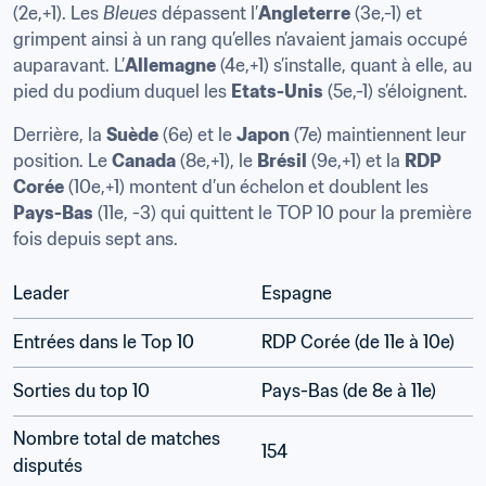
(2e,+1). Les 
Bleues
 dépassent l’
Angleterre
 (3e,-1) et 
grimpent ainsi à un rang qu’elles n’avaient jamais occupé 
auparavant. L’
Allemagne
 (4e,+1) s’installe, quant à elle, au 
pied du podium duquel les 
Etats-Unis
 (5e,-1) s’éloignent.  
Derrière, la 
Suède
 (6e) et le 
Japon
 (7e) maintiennent leur 
position. Le 
Canada
 (8e,+1), le 
Brésil
 (9e,+1) et la 
RDP 
Corée
 (10e,+1) montent d’un échelon et doublent les 
Pays-Bas
 (11e, -3) qui quittent le TOP 10 pour la première 
fois depuis sept ans.
Leader
Espagne 
Entrées dans le Top 10
RDP Corée (de 11e à 10e)
Sorties du top 10
Pays-Bas (de 8e à 11e)
Nombre total de matches 
154
disputés