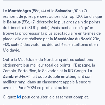
Le 
Monténégro 
(85e,+4) et le 
Salvador
 (90e,+7) 
réalisent de jolies percées au sein du Top 100, tandis que 
le 
Belarus
 (55e,+2) décroche le plus gros gain de points 
du trimestre (+31,91 points). Mais c’est au-delà qu’on 
trouve la progression la plus spectaculaire en termes de 
place : elle est réalisée par la 
Macédoine du Nord 
(123e, 
+12)
,
 suite à des victoires décrochées en Lettonie et en 
Moldavie.
Outre la Macédoine du Nord, cinq autres sélections 
obtiennent leur meilleur total de points : l'Espagne, la 
Zambie, Porto Rico, le Salvador, et la RD Congo. La 
Zambie 
(64e,+1) fait coup double en atteignant son 
meilleur rang, dans un classement appelé à encore 
évoluer, Paris 2024 se profilant au loin. 
Cliquez 
ici
pour consulter le classement complet.