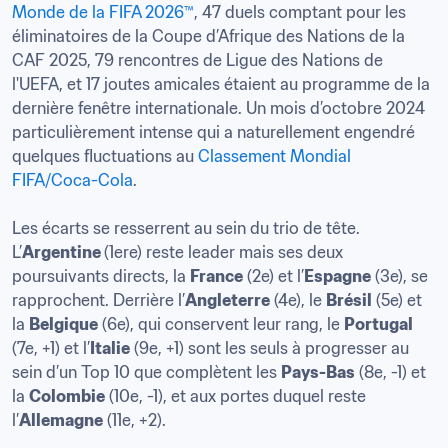
Monde de la FIFA 2026™
, 47 duels comptant pour les 
éliminatoires de la Coupe d’Afrique des Nations de la 
CAF 2025, 79 rencontres de Ligue des Nations de 
l'UEFA, et 17 joutes amicales étaient au programme de la 
dernière fenêtre internationale. Un mois d’octobre 2024 
particulièrement intense qui a naturellement engendré 
quelques fluctuations au 
Classement Mondial 
FIFA/Coca-Cola
.

Les écarts se resserrent au sein du trio de tête. 
L’
Argentine 
(1ere) reste leader mais ses deux 
poursuivants directs, la 
France
 (2e) et l’
Espagne
 (3e), se 
rapprochent. Derrière l’
Angleterre
 (4e), le 
Brésil
 (5e) et 
la 
Belgique
 (6e), qui conservent leur rang, le 
Portugal
(7e, +1) et l’
Italie
 (9e, +1) sont les seuls à progresser au 
sein d’un Top 10 que complètent les 
Pays-Bas
 (8e, -1) et 
la 
Colombie
 (10e, -1), et aux portes duquel reste 
l’
Allemagne
 (11e, +2).