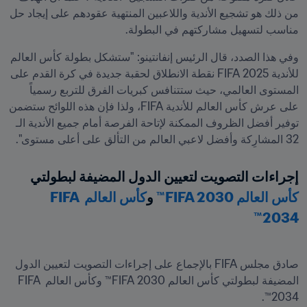
من ذلك هو تشجيع الأندية واللاعبين المنتهية عقودهم على إيجاد حل 
مناسب لتسهيل مشاركتهم في البطولة.
وفي هذا الصدد، قال الرئيس إنفانتينو: "ستشكل بطولة كأس العالم 
للأندية 2025 FIFA نقطة الانطلاق لحقبة جديدة في كرة القدم على 
المستوى العالمي، حيث ستتنافس كبريات الفرق للتربع رسمياً 
على عرش كأس العالم للأندية FIFA، ولذا فإن هذه اللوائح ستضمن 
توفير أفضل الظروف الممكنة لإتاحة الفرصة أمام جميع الأندية الـ 
32 المشارِكة وأفضل لاعبي العالم من التألق على أعلى مستوى". 
إجراءات التصويت لتعيين الدول المضيفة لبطولتي 
كأس العالم FIFA 2030™
 و
كأس العالم FIFA 
2034™
صادق مجلس FIFA بالإجماع على إجراءات التصويت لتعيين الدول 
المضيفة لبطولتي كأس العالم 2030 FIFA™ وكأس العالم FIFA 
2034™.