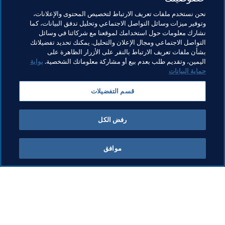
نحن نستخدم ملفات تعريف الارتباط لتخصيص المحتوى والإعلانات،
كرة القدم للسيدات
كونغرس FIFA
الرئيس
وتوفير ميزات وسائل التواصل الاجتماعي وتحليل تدفق البيانات، كما
نشارك معلومات حول استخدامك لموقعنا مع شركائنا في وسائل
المنظمة
المنظمة
مجلس FIFA
Switzerland
التواصل الاجتماعي ومجال الإعلان والتحليل. يمكنك تحديد تفضيلاتك
بشأن ملفات تعريف الارتباط بالنقر على الأزرار الظاهرة على
Paraguay
Israel
AFC
Palestine
UEFA
اليمين، وتقديم طلب بعدم بيع أو مشاركة معلوماتك الشخصية.
بوابة
حماية البيانات
Morocco
Chile
Philippines
CONMEBOL
قسم التفضيلات
Concacaf
OFC
CAF
رفض الكل
موافق
ما يقوم به FIFA
كل الأخبار