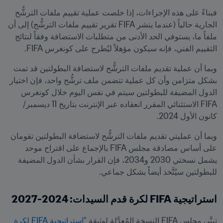
فبناءً على هذه الإجراءات، إذا خلصت عملية تقييم ملفات الترشُّح 
الجارية حالياً (عندما ينشر FIFA تقرير تقييم ملفات الترشُّح) إلى أن 
ملفاً ما، يستوفي الحد الأدنى من متطلبات الاستضافة وفقاً لنتائج 
التقييم الفني، فإنه سيكون مؤهلاً ليُطرح على كونغرس FIFA.
وبما أن عملية تقديم ملفات الترشُّح لاستضافة البطولتين قد تمت 
بشكل متزامن وأن كل عملية تتضمن ملف ترشُّح واحد، فإن اختيار 
الدول المضيفة للبطولتين سيتم في نفس اليوم خلال كونغرس 
FIFA الاستثنائي المقرر انعقاده عبر الإنترنت بتاريخ 11 ديسمبر/
كانون الأول 2024.
وبما أن عمليتي تقديم ملفات الترشُّح لاستضافة البطولتين تقومان 
على أساس مصادقة مجلس FIFA بالإجماع على اقتراح موحد 
يشمل نسختي 2030 و2034، فإن القرار بشأن الدول المضيفة 
للبطولتين سيُتَّخذ أيضاً بشكل جماعي.
استراتيجية FIFA لكرة قدم السيدات: 2024-2027 
تبنَّى مجلس FIFA النسخة المُعدَّلة لوثيقة 
"استراتيجية FIFA لكرة 