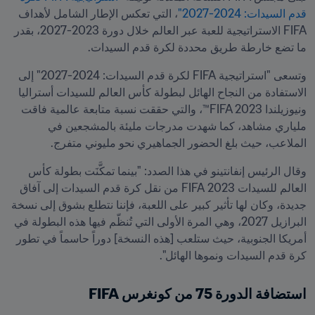
قدم السيدات: 2024-2027"
، التي تعكس الإطار الشامل لأهداف 
FIFA الاستراتيجية للعبة عبر العالم خلال دورة 2023-2027، بقدر 
ما تضع خارطة طريق محددة لكرة قدم السيدات.
وتسعى "استراتيجية FIFA لكرة قدم السيدات: 2024-2027" إلى 
الاستفادة من النجاح الهائل لبطولة كأس العالم للسيدات أستراليا 
ونيوزيلندا FIFA 2023™، والتي حققت نسبة متابعة عالمية فاقت 
ملياري مشاهد، كما شهدت مدرجات مليئة بالمشجعين في 
الملاعب، حيث بلغ الحضور الجماهيري نحو مليوني متفرج. 
وقال الرئيس إنفانتينو في هذا الصدد: "بينما تمكَّنَت بطولة كأس 
العالم للسيدات 2023 FIFA من نقل كرة قدم السيدات إلى آفاق 
جديدة، وكان لها تأثير كبير على اللعبة، فإننا نتطلع بشوق إلى نسخة 
البرازيل 2027، وهي المرة الأولى التي تُنظّم فيها هذه البطولة في 
أمريكا الجنوبية، حيث ستلعب [هذه النسخة] دوراً حاسماً في تطور 
كرة قدم السيدات ونموها الهائل". 
استضافة الدورة 75 من كونغرس FIFA 