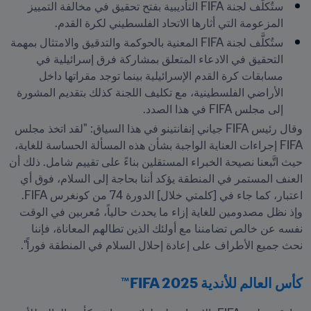
ستُكلَّف لجنة FIFA التأديبية بفتح تحقيق في مخالفة التمييز 
المزعومة التي أثارها الاتحاد الفلسطيني لكرة القدم. 
ستُكلَّف لجنة FIFA المعنية بالحوكمة والتدقيق والامتثال بمهمة 
التحقيق في الادعاء المتعلق بمشاركة فرق إسرائيلية في 
مسابقات كرة القدم الإسرائيلية بينما توجد مقراتها داخل 
الأراضي الفلسطينية، مع تكليف اللجنة كذلك بتقديم المشورة 
إلى مجلس FIFA في هذا الصدد.
وقال رئيس FIFA جياني إنفانتينو في هذا السياق: "لقد اتخذ مجلس 
FIFA إجراءات العناية الواجبة بشأن هذه المسألة الحساسة للغاية، 
حيث اتَّبعنا نصيحة الخبراء المستقلين بناءً على تقييم شامل. ذلك أن 
العنف المستمر في المنطقة يؤكد أننا بحاجة إلى السلام، فوق أي 
اعتبار، كما جاء في [كلمتي خلال] الدورة 74 من كونغرس FIFA. 
وإذ نظل مصدومين للغاية إزاء ما يحدث حالياً، مُعربين في الوقت 
نفسه عن خالص تضامننا مع أولئك الذين تطالهم المعاناة، فإننا 
نحث جميع الأطراف على إعادة إحلال السلام في المنطقة فوراً".
كأس العالم للأندية FIFA 2025™