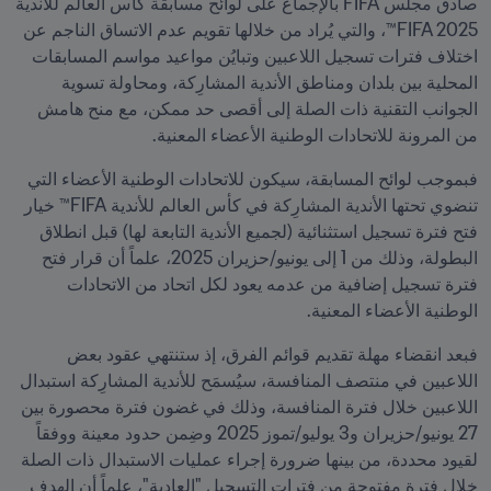
صادق مجلس FIFA بالإجماع على لوائح مسابقة كأس العالم للأندية 
FIFA 2025™، والتي يُراد من خلالها تقويم عدم الاتساق الناجم عن 
اختلاف فترات تسجيل اللاعبين وتبايُن مواعيد مواسم المسابقات 
المحلية بين بلدان ومناطق الأندية المشارِكة، ومحاولة تسوية 
الجوانب التقنية ذات الصلة إلى أقصى حد ممكن، مع منح هامش 
من المرونة للاتحادات الوطنية الأعضاء المعنية. 
فبموجب لوائح المسابقة، سيكون للاتحادات الوطنية الأعضاء التي 
تنضوي تحتها الأندية المشارِكة في كأس العالم للأندية FIFA™ خيار 
فتح فترة تسجيل استثنائية (لجميع الأندية التابعة لها) قبل انطلاق 
البطولة، وذلك من 1 إلى يونيو/حزيران 2025، علماً أن قرار فتح 
فترة تسجيل إضافية من عدمه يعود لكل اتحاد من الاتحادات 
الوطنية الأعضاء المعنية.
فبعد انقضاء مهلة تقديم قوائم الفرق، إذ ستنتهي عقود بعض 
اللاعبين في منتصف المنافسة، سيُسمَح للأندية المشارِكة استبدال 
اللاعبين خلال فترة المنافسة، وذلك في غضون فترة محصورة بين 
27 يونيو/حزيران و3 يوليو/تموز 2025 وضِمن حدود معينة ووفقاً 
لقيود محددة، من بينها ضرورة إجراء عمليات الاستبدال ذات الصلة 
خلال فترة مفتوحة من فترات التسجيل "العادية"، علماً أن الهدف 