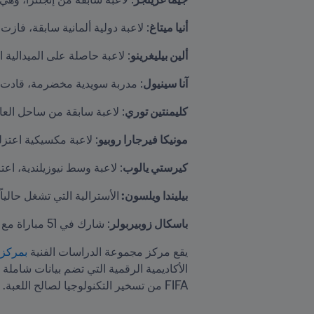
أنيا ميتاغ
: لاعبة دولية ألمانية سابقة، فازت بكأس العالم للسيدات FIFA 2007 وتتولى حالياً
ألين بيليغرينو
: لاعبة حاصلة على الميدالية الفضية في أولمبياد عام 2004 مع البرازيل، وتشغل
آنا سينيول
: مدربة سويدية مخضرمة، قادت المنتخبات الو
كليمنتين توري
: لاعبة سابقة من ساحل العاج
مونيكا فيرجارا روبيو
: لاعبة مكسيكية اعتز
كيرستي يالوب
: لاعبة وسط نيوزيلندية، اعتزل
بيليندا ويلسون: 
الأسترالية التي تشغل حالياً
باسكال زوبيربولر
: شارك في 51 مباراة مع منتخب سويسرا، وهو الخبير الكروي الأول بـ FIFA في الوقت الحالي،
يقع مركز مجموعة الدراسات الفنية 
بمركز ال
FIFA من تسخير التكنولوجيا لصالح اللعبة.