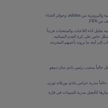
إن مجموعة الدراسات الفنية هي المسؤولة عن اختيار اللاعبات الفائزات بجوائز FIFA، كجائزة الكرة الذهبية والفضية والبرونزية من adidas، وجوائز الحذاء 
وعبّرت إليس عن هذا الإعلان قائلة: "بما أن كرة القدم تتطور باستمرار، فإنه من واجبنا في مجموعة الدراسات الفنية تحليل أداء اللاعبات والمنتخبات فردياً 
وجماعياً وتوفير المعارف والمعلومات للفرق المتنافسة، والجمهور على حد سواء". وأضافت: "إنها مجموعة تُركّز بشكل خاص على كرة القدم النسائية، 
وكيف تتطور؟ وما هي اتجاهاتها المستقبلية؟ وفي ماذا تكمن أهم عناصرها؟ فتحليل الإحصائيات يسمح للفرق بالذهاب إلى أبعد ما يرونه بأعينهم المجردة، 
: مدربة أمريكية-إنجليزية قادت منتخب الولايات المتحدة للفوز مرّتين بكأس العالم للسيدات FIFA، وتشغل حالياً منصب رئيس نادي سان دييغو 
: لاعبة سابقة من هونغ كونغ، الصين، وتعمل حالياً مدربة لنادي جيانغسو للسيدات، وسبق وأن تم اختيارها كأفضل مدربة للسيدات في قارة 