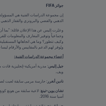
جوائز FIFA
الذهبي والفضي والبرونزي والقفاز الذهبي من adidas أيضاً، إضافة لجائزتي أفضل لاعبة شابة وكأس اللعب النظيف
ويُوفر لهم الدعم بالمقاييس والأرقام ليس
أعضاء مجموعة الدراسات الفنية:
جيل إليس
ويف.
نادين أنغرر
: حارسة مرمى سابقة لعبت لصالح منتخب ألمانيا عندما 
تشان يوين-تينغ
آسيا سنة 2016.
جيما غرينجر
: لاعبة سابقة من إنجلترا، وهي