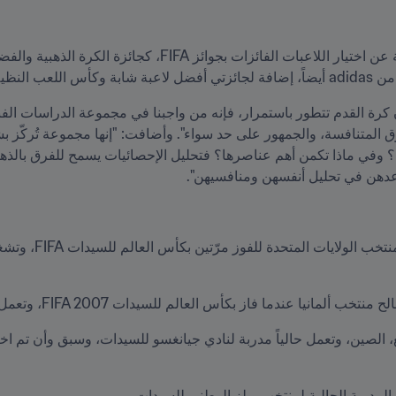
 من FIFA.
اعدهن في تحليل أنفسهن ومنافسيهن".
فاز بكأس العالم للسيدات FIFA 2007، وتعمل حالياً مدربة حراس بنادي بورتلاند ثورنز.
 المدربة الحالية لمنتخب ويلز الوطني للسيدات.