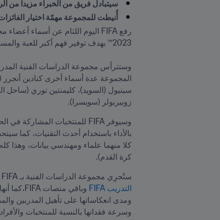
سيتبادل فريق من الخبراء مزيداً من الرؤى العميقة ح
أُنيطت للمجموعة مهمّة اختيار الفائزات بجوائز FIFA بالاعتماد على ملاحظات الخبراء الفنيين وتحليل
زوبيربولر (سويسرا).
كرة القدم).
ستُجرِي مجموعة الدراسات الفنية بـ FIFA تحليلاً تقنياً وتكتيكياً وبدنياً خلال بطولة كأس العالم للسيدات FIFA 2023™ وستنشر نتائجها على 
التدريب FIFA
وسرعة فقدانها بالنسبة للمنتخبات والأفرا