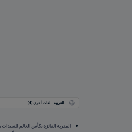
العربية
 - لغات أخرى (4)
المدربة الفائزة بكأس العالم للسيدات FIFA™ مرتين على التوالي، السيدة جيل إليس، على رأس مجموعة الدراسات الفنية