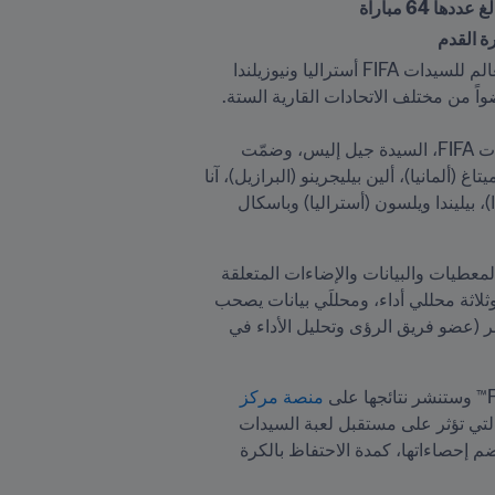
رفع FIFA اليوم اللثام عن أسماء أعضاء مجموعة الدراسة الفنية التي ستوفر تحليلاً معمقاً لجميع مباريات كأس العالم للسيدات FIFA أستراليا ونيوزيلندا 
وستترأس مجموعة الدراسات الفنية المدربة التي قادت منتخب الولايات المتحدة للفوز مرتين بكأس العالم للسيدات FIFA، السيدة جيل إليس، وضمّت 
المجموعة عدة أسماء أخرى كنادين أنجرر (ألمانيا)، تشان يوين تينغ (هونغ كونغ، الصين)، جيما غرينجر (إنجلترا)، أنيا ميتاغ (ألمانيا)، ألين بيليجرينو (البرازيل)، آنا 
سينيول (السويد)، كليمنتين توري (ساحل العاج)، مونيكا فيرجارا روبيو (المكسيك)، كيرستي يالوب (أوتياروا نيوزيلندا)، بيليندا ويلسون (أستراليا) وباسكال 
وسيوفر FIFA للمنتخبات المشاركة في الحدث وللاعبيها والجمهور المتابع لها عبر التلفاز أو الإنترنت مجموعة من المعطيات والبيانات والإضاءات المتعلقة 
بالأداء باستخدام أحدث التقنيات، كما سيتحصل فريق مجموعة الدراسات الفنية على دعم من 52 محلل كرة قدم، وثلاثة محللي أداء، ومحللَي بيانات يصحب 
كلا منهما علماء ومهندسي بيانات، وهذا كله تحت قيادة هاري لو (مدير فريق تحليل الأداء في كرة القدم) وتوم غاردنر (عضو فريق الرؤى وتحليل الأداء في 
منصة مركز 
 وباقي منصات FIFA،كما أنها ستُحلّل ما يحدث على أرضيات الملاعب، وتدرس التوجهات والتغيرات التي تؤثر على مستقبل لعبة السيدات 
ومدى انعكاساتها على تأهيل المدربين والمدربات وتطوير المواهب، وسُيتاح تقرير متعدد الصفحات بعد كل مباراة يضم إحصاءاتها، كمدة الاحتفاظ بالكرة 