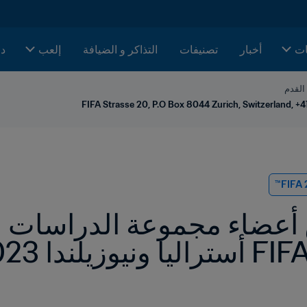
ات
أخبار
تصنيفات
التذاكر و الضيافة
إلعب
دا
 القدم
FIFA Strasse 20, P.O Box 8044 Zurich, Switzerland, +4