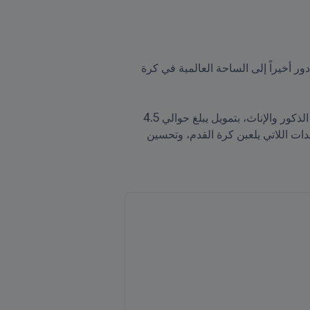
بعد مرور ما يقرب من عقد من الزمان على تأهلها غير المتوقع لكأس العالم  للسيدات في كندا 2015، عادت الإكوادور أخيراً إلى الساحة العالمية في كرة 
يستثمر الاتحاد الإكوادوري لكرة القدم [FEF] في مركز تقني في مقاطعة غواياس في الإكوادور لفئتي الشباب من الذكور والإناث، بتمويل يبلغ حوالي 4.5 
. ومن بين أهداف FIFA المعلنة للمشروع زيادة عدد الفتيات والسيدات اللاتي يلعبن كرة القدم، وتحسين 