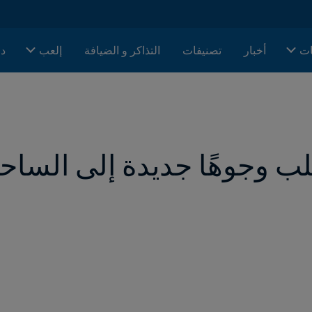
ات
أخبار
تصنيفات
التذاكر و الضيافة
إلعب
دا