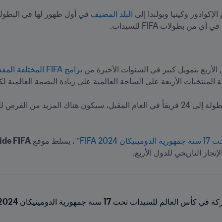
إكوادور وكينيا وبولندا إلى 
البلد المضيف
من بطولات FIFA للسيدات.
لأربع بتمويل كبير في السنوات الأخيرة من 
برامج FIFA المختلفة المقدمة لمساعدة كرة القدم النسائية 
20 FIFA™
، يسلط موقع 
ide FIFA
إنجاز التاريخي للدول الأربع.
لعالم للسيدات تحت 17 سنة جمهورية الدومينيكان 2024™