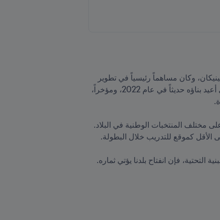
 إدخال تحسينات كبيرة على البنية التحتية في جمهورية الدومينيكان، وكان مساهماً رئيسياً في تطوير 
كرة القدم النسائية. تم الانتهاء من إعادة بناء المقر الحديث للاتحاد الدومينيكي لكرة القدم [FEDOFUTBOL] الذي أعيد بناؤه حديثاً في عام 2022، ومؤخراً، 
تم استثمار ما يقرب من 4.8 مليون دولار أمريكي وسيتم استثمارها في المركز الفني الذي سيعود بالنفع المباشر على مختلف المنتخبات الوطنية في البلاد. 
”وقال خوسيه ديشامب رئيس اتحاد جمهورية الدومينيكان لكرة القدم في وقت سابق من هذا العام: ”فيما يتعلق بالبنية التحتية، فإن انفتاح بلدنا يؤتي ثماره. 