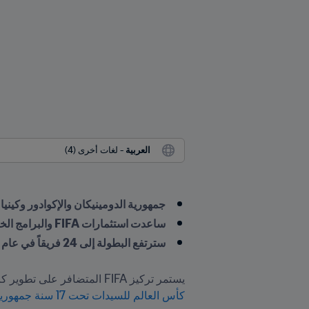
العربية
 - لغات أخرى (4)
جمهورية الدومينيكان والإكوادور وكينيا وب
ساعدت استثمارات FIFA والبرامج الخاصة بكرة القدم للسيدات على النمو في الدول الأربع
سترتفع البطولة إلى 24 فريقاً في عام 2025 مما يزيد من بصمة كرة القدم النسائية
يستمر تركيز FIFA المتضافر على تطوير كرة القدم النسائية في جميع أنحاء العالم في تحقيق ثماره، حيث من المقرر أن تشارك أربع دول جديدة في بطولة 
كأس العالم للسيدات تحت 17 سنة جمهورية الدومينيكان 2024 FIFA™