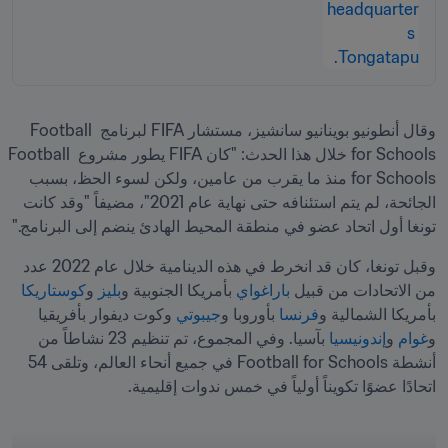
وقال أنطونيو بوينانيو سانشيز، مستشار FIFA لبرنامج Football 
for Schools خلال هذا الحدث: "كان FIFA يطور مشروع Football 
for Schools منذ ما يقرب من عامين، ولكن لسوء الحظ، بسبب 
الجائحة، لم يتم استئنافه حتى نهاية عام 2021"، مضيفاً "وقد كانت 
تونغا أول اتحاد عضو في منطقة المحيط الهادئ ينضم إلى البرنامج."

وقبل تونغا، كان قد انخرط في هذه الدينامية خلال عام 2022 عدد 
من الاتحادات من قبيل 
باراغواي 
بأمريكا الجنوبية و
بليز
 و
كوستاريكا
بأمريكا الشمالية و
فرنسا
 بأوروبا و
جيبوتي
 وكوت ديفوار بأفريقيا 
و
غوام 
و
إندونيسيا
 بآسيا. وفي المجموع، تم تنظيم 23 نشاطاً من 
أنشطة Football for Schools في جميع أنحاء العالم، وتلقى 54 
اتحادًا عضوًا تكويناً أولياً في خمس ندوات إقليمية.