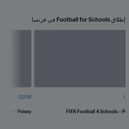
إطلاق Football for Schools في فرنسا 
02
/
06
01
chools - Poissy
FIFA Football 4 Schools - Po