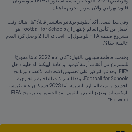
والرياضي 1-2-3 بالدوحة. وتقاسم أسطورتا FIFA السويسريان، 
وفي هذا الصدد، أكد أنطونيو بوينانيو سانشيز قائلاً: "هل هناك وقت 
أفضل من كأس العالم لإظهار أن Football for Schools هو 
مشروع صممه FIFA للوصول إلى اتحاداته الـ 211 وجعل كرة القدم 
وختمت فاطمة سيديبي بالقول: "كان عام 2022 عامًا محوريًا 
للمشروع في أعقاب أزمة كوفيد، وإعادة الهيكلة الداخلية داخل 
FIFA. وقد تم التركيز على تحسيس الاتحادات الأعضاء ببرنامج 
Football for Schools، وكذا الشراكات الداخلية والخارجية 
الجديدة، وتنمية الموارد البشرية. أما 2023 فسيكون عام تكريس 
المكتسبات وتعزيز التتبع والتقييم ومد الجسور مع برنامج FIFA 