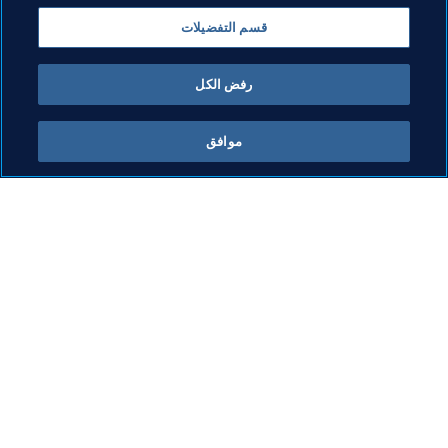
CONMEBOL
Paraguay
Guam
AFC
قسم التفضيلات
Indonesia
رفض الكل
موافق
ما يقوم به FIFA
كل الأخبار
الشؤون القانونية
كل الأخبار
نظام الانتقالات
التقارير والوثائق
كرة القدم للسيدات
مؤسسة FIFA
تطوير كرة القدم
FIFA Museum
الابتكار
الوظائف