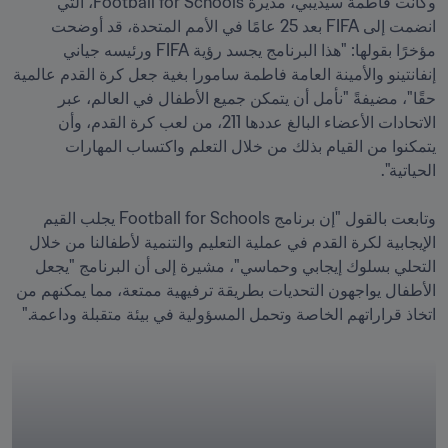
وكانت فاطمة سيديبي، مديرة Football for Schools، التي 
انضمت إلى FIFA بعد 25 عامًا في الأمم المتحدة، قد أوضحت 
مؤخرًا بقولها: "هذا البرنامج يجسد رؤية FIFA ورئيسه جياني 
إنفانتينو والأمينة العامة فاطمة سامورا بغية جعل كرة القدم عالمية 
حقًا"، مضيفةً "نأمل أن يتمكن جميع الأطفال في العالم، عبر 
الاتحادات الأعضاء البالغ عددها 211، من لعب كرة القدم، وأن 
يتمكنوا من القيام بذلك من خلال التعلم واكتساب المهارات 
وتابعت بالقول "إن برنامج Football for Schools يجلب القيم 
الإيجابية لكرة القدم في عملية التعليم والتنمية لأطفالنا من خلال 
التحلي بسلوك إيجابي وحماسي"، مشيرة إلى أن البرنامج "يجعل 
الأطفال يواجهون التحديات بطريقة ترفيهية ممتعة، مما يمكنهم من 
اتخاذ قراراتهم الخاصة وتحمل المسؤولية في بيئة متقبلة وداعمة."