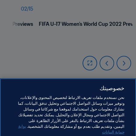
02
/
15
0
2022 Previews
FIFA U-17 Women's World Cup 2022 Previ
خصوصيتك
مواضيع مرتبطة
نحن نستخدم ملفات تعريف الارتباط لتخصيص المحتوى والإعلانات،
وتوفير ميزات وسائل التواصل الاجتماعي وتحليل تدفق البيانات، كما
نشارك معلومات حول استخدامك لموقعنا مع شركائنا في وسائل
المنظمة
Belize
Concacaf
Tonga
OFC
التواصل الاجتماعي ومجال الإعلان والتحليل. يمكنك تحديد تفضيلاتك
بشأن ملفات تعريف الارتباط بالنقر على الأزرار الظاهرة على
Mongolia
CAF
Djibouti
UEFA
France
اليمين، وتقديم طلب بعدم بيع أو مشاركة معلوماتك الشخصية.
بوابة
حماية البيانات