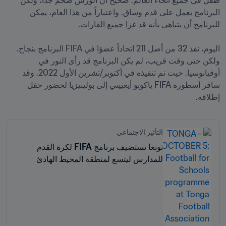
طفل في جميع أنحاء العالم. صحيح أن الورش ضخم جداً، ولكن 
البرنامج يعمل على قدم وساق. واعتباراً من هذا العام، يمكن 
اليوم، نفذ 32 من أصل 211 اتحاداً عضوًا في FIFA البرنامج بنجاح. 
ولكن حتى وقت قريب، لم يكن البرنامج قد رأى النور في 
أوقيانوسيا. حيث تم تنفيذه في أكتوبر/تشرين الأول 2022. وقد 
سافر أسطورة FIFA ياكوبو أيغبيني إلى بولينيزيا لحضور حفل 
إطلاقه.
التأثير الاجتماعي
تونغا تستضيف برنامج FIFA لكرة القدم
للمدارس ليتسع لمنطقة المحيط الهادئ