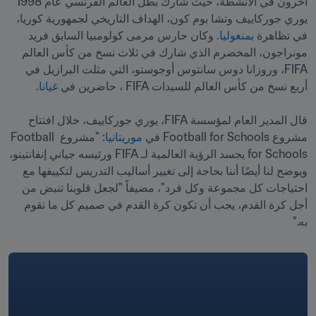
آخرون في الأنشطة، حيث شارك بطل العالم الفرنسي عام 1998 
يوري جوركاييف وتشا بوم كون، الهداف التاريخي لجمهورية كوريا، 
في تظاهرة 
بمنغوليا.
 وكان حارس مرمى كولومبيا السابق فريد 
مونراجون، المخضرم الذي شارك في ثلاث نسخ من كأس العالم 
FIFA، وروزانا دوس سانتوس أوجوستو، التي مثلت البرازيل في 
أربع نسخ من كأس العالم للسيدات FIFA ، حاضرين في 
غيانا
قال المدير العام لمؤسسة FIFA، يوري جوركاييف، خلال افتتاح 
مشروع Football for Schools في 
موريتانيا
: "مشروع Football 
for Schools يجسد الرؤية العالمية لـ FIFA ورئيسه جياني إنفانتينو، 
ويوضح لنا أيضًا أننا بحاجة إلى تغيير أساليب التدريس لتكييفها مع 
احتياجات كل مجموعة وكل فرد"، مضيفاً "لجعل قلوبنا تنبض من 
أجل كرة القدم، يجب أن تكون كرة القدم في صميم كل ما نقوم 
به."