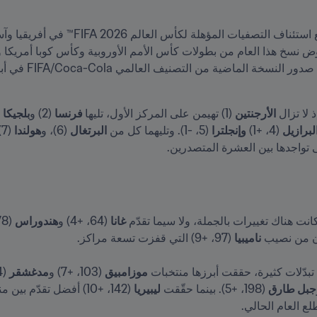
لا تزال 
الأرجنتين
 (1) تهيمن على المركز الأول، تليها
 فرنسا
 (2) و
بلجيكا
لبرازيل
 (4، +1) 
وإنجلترا
 (5، -1). وتليهما كل من 
البرتغال
 (6)، و
هولندا
 (7) و
انت هناك تغييرات بالجملة، ولا سيما تقدّم 
غانا
 (64، +4) و
هندوراس
 (78، +4) و
ناميبيا
بدّلات كثيرة، حققت أبرزها منتخبات 
موزامبيق
 (103، +7) و
مدغشقر
 (104، +5) و
جبل طارق
 (198، +5). بينما حقّقت 
ليبيريا
ع العام الحالي.