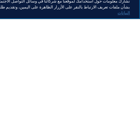
نشارك معلومات حول استخدامك لموقعنا مع شركائنا في وسائل التواصل الاجتماع
بشأن ملفات تعريف الارتباط بالنقر على الأزرار الظاهرة على اليمين، وتقديم ط
البيانات
ما يقوم به FIFA
كل الأ
الشؤون القانونية
كل الأخ
نظام الانتقالات
التقاري
كرة القدم للسيدات
مؤسسة FA
تطوير كرة القدم
useum
الابتكار
الوظائ
تطوير المواهب
تنظيم البطولات 
الاستدامة
حقوق الإنسان ومناهضة التمييز
الصحة والطب