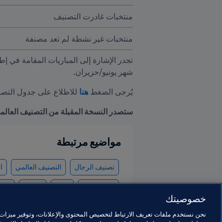
منتخبات غادرت التصنيف
منتخبات غير نشطة لم تعد مصنفة
شهر يونيو/حزيران. 
يُرجى الضغط 
هنا
 للاطلاع على جدول التصن
ستصدر النسخة المقبلة من التصنيف العالمي FIFA/Coca-Cola بتاريخ 18 يوليو/ت
مواضيع مرتبطة
تصنيف الرجال
التصنيف العالمي
ا
gua
Brazil
OFC
Concacaf
خصوصيتك
نحن نستخدم ملفات تعريف الارتباط لتخصيص المحتوى والإعلانات، وتوفير ميزات و