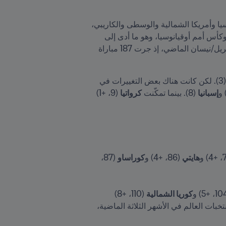
شهدت الفترة الماضية زخماً كروياً كبيراً مع استئناف التصفيات المؤهلة لكأس العالم 2026 FIFA™ في أفريقيا وآسيا وأمريكا الشمالية والوسطى والكاريبي، 
بالإضافة إلى اللقاءات الودية للاستعداد لخوض نسخ هذا العام من بطولات كأس الأمم الأوروبية وكأس كوبا أمريكا وكأس أمم أوقيانوسيا، وهو ما أدى إلى 
تغييرات ملحوظة في ترتيب المنتخبات منذ صدور النسخة الماضية من التصنيف العالمي FIFA/Coca-Cola في أبريل/نيسان الماضي، إذ جرت 187 مباراة 
 (3). لكن كانت هناك بعض التغييرات في 
إسبانيا
 (8). بينما تمكّنت 
كرواتيا
 (9، +1) 
هايتي
 (86، +4) و
كوراساو
 (87، 
كوريا الشمالية
 (110، +8) 
 (142، +10) أفضل تقدّم بين منتخبات العالم في الأشهر الثلاثة الماضية، 