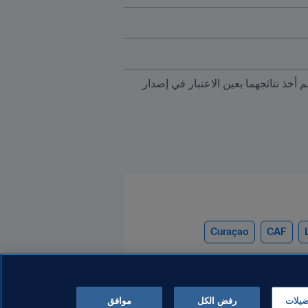
تجدر الإشارة إلى المباريات المقامة في إطار البطولتين القاريتين اللتين انطلقتا لتوّهما في أوروبا وأوقيانوسيا لم يتم أخذ نتائجهما بعين الاعتبار في إصدار 
Curaçao
CAF
ضيلات
رفض الكل
موافق