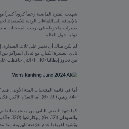
دولية حول العالم.
لم يكن هناك أي تغيير على ثلاث الصدارة، إذ 
نادي العشرة الكبار، مع تبادل المراكز بين 
ا
من تجاوز 
إيطاليا
 (10، -1) التي حافظت على تواجدها بين العشرة المتصدرين.
أما في قائمة المنتخبات المئة الأولى، فقد ك
+4)، و
بنين 
(91، +6). أما التقدّم الأكبر، فكان من نصيب 
كما شهد النصف الثاني من منتخبات العالم ت
و
السودان
 (121، +6) و
نيكاراغوا
 (130، +5) و
ويُشهد لفريقها عدم تعرّضه للهزيمة منذ مطل