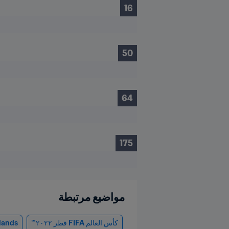
16
50
64
175
مواضيع مرتبطة
كأس العالم FIFA قطر ٢٠٢٢™
lands