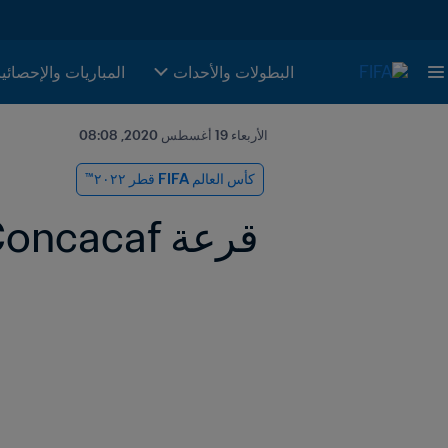
البطولات والأحدات
المباريات والإحصائي
الأربعاء 19 أغسطس 2020, 08:08
كأس العالم FIFA قطر ٢٠٢٢™
 قرعة Concacaf بالأرقام