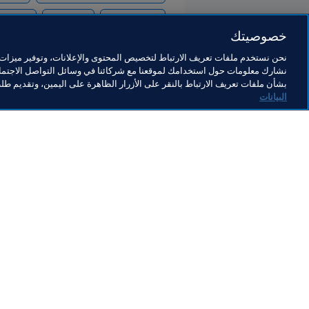
anama
Grenada
Montserrat
خصوصيتك
نحن نستخدم ملفات تعريف الارتباط لتخصيص المحتوى والإعلانات، وتوفير ميزات و
نشارك معلومات حول استخدامك لموقعنا مع شركائنا في وسائل التواصل الاجتماع
بشأن ملفات تعريف الارتباط بالنقر على الأزرار الظاهرة على اليمين، وتقديم ط
البيانات
ما يقوم به FIFA
كل الأ
الشؤون القانونية
كل الأخ
نظام الانتقالات
التقاري
كرة القدم للسيدات
مؤسسة FA
تطوير كرة القدم
useum
الابتكار
الوظائ
تطوير المواهب