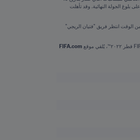
يوليو/تموز 2020. عند نهاية الجولة الأولى، سيعبر متصدرو المجموعات الست إلى الجولة الثانية من أجل التنافس على بلوغ الجولة النهائية. وقد تأهلت 
لكن هل تعلم كم عدد المباريات التي خاضها منتخب "إلتري" ضمن التصفيات المؤهلة إلى العرس العالمي؟ أو كم من الوقت انتظر فريق "فتيان الريجي" 
FIFA.com