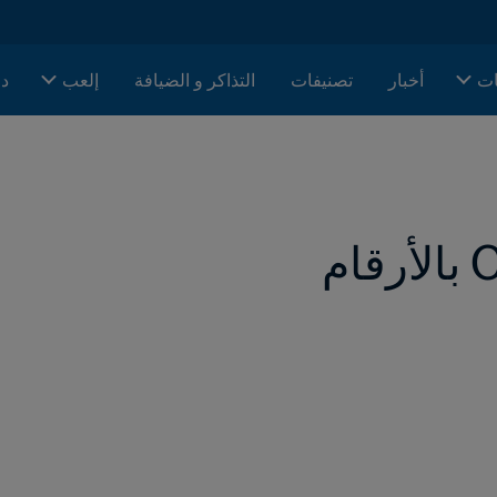
ات
أخبار
تصنيفات
التذاكر و الضيافة
إلعب
دا