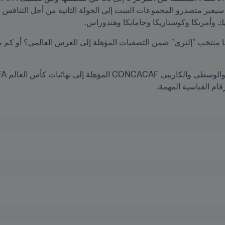
يك وأمريكا وكوستاريكا وجامايكا وهندوراس.
ت كأس العالم FIFA قطر ٢٠٢٢™، يُلقي موقع 
ام القياسية المهمة.