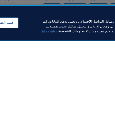
Mexico
Guatemala
Jamaica
P
سائل التواصل الاجتماعي وتحليل تدفق البيانات، كما
قسم التف
ي ومجال الإعلان والتحليل. يمكنك تحديد تفضيلاتك
لب بعدم بيع أو مشاركة معلوماتك الشخصية.
بوابة حماية
خبار
بار
ر والوثائق
FI
FIFA M
ف