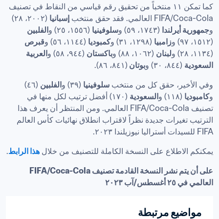
كما تمكن ١١ منتخباً من تحقيق رقم قياسي من النقاط في تصنيف 
FIFA/Coca-Cola العالمي. فقد حقق منتخب 
إسبانيا
 (٢٠٠٢، ٢٨) 
و
جمهورية أيرلندا
 (١٧٤٣، ٥٩) و
سلوفينيا
 (١٥٥٦، ٢٥) و
الفلبين
(١٥١٢، ٩٧) و
زامبيا
 (١٢٩٨، ٣١) و
كمبوديا
 (١١٤٤، ٥٦) و
قبرص 
(١١٣٤، ٢٨) و
لبنان
 (١٠٦٢، ٨٨) و
باكستان
 (٩٤٤، ٥٨) و
العربية 
السعودية
 (٨٤٤، ٣٠) و
بوتان 
(٨٤١، ٨٦).
وفي الأخير، حقق كل من منتخب 
سلوفينيا
 (٣٩) و
الفلبين
 (٤٦) 
و
كامبوديا
 (١١٨) و
السعودية
 (١٧٠) أفضل ترتيب لكل منها في 
تصنيف FIFA/Coca-Cola العالمي. ومن المنتظر أن يعرف هذا 
الترتيب تغيرات جديدة نظراً لاقتراب انطلاق نهائيات كأس العالم 
FIFA للسيدات أستراليا نيوزيلندا ٢٠٢٣.
يمكنكم الاطلاع على النسخة الكاملة للتصنيف من خلال 
هذا الرابط
.
على أن يتم نشر النسخة القادمة تصنيف FIFA/Coca-Cola 
العالمي في ٢٥ أغسطس/آب ٢٠٢٣
مواضيع مرتبطة