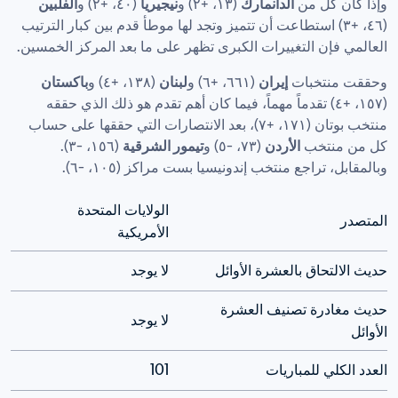
وإذا كان كل من 
الدانمارك
 (١٣، +٢) و
نيجيريا
 (٤٠، +٢) و
الفلبين
(٤٦، +٣) استطاعت أن تتميز وتجد لها موطأ قدم بين كبار الترتيب 
العالمي فإن التغييرات الكبرى تظهر على ما بعد المركز الخمسين.
وحققت منتخبات 
إيران
 (٦٦١، +٦) و
لبنان
 (١٣٨، +٤) و
باكستان
(١٥٧، +٤) تقدماً مهماً، فيما كان أهم تقدم هو ذلك الذي حققه 
منتخب بوتان (١٧١، +٧)، بعد الانتصارات التي حققها على حساب 
كل من منتخب 
الأردن
 (٧٣، -٥) و
تيمور الشرقية
 (١٥٦، -٣). 
وبالمقابل، تراجع منتخب إندونيسيا بست مراكز (١٠٥، -٦). 
الولايات المتحدة 
المتصدر
الأمريكية
حديث الالتحاق بالعشرة الأوائل
لا يوجد
حديث مغادرة تصنيف العشرة 
لا يوجد
الأوائل
العدد الكلي للمباريات
101