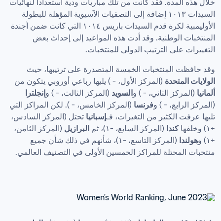
خلال هذه المدة. فقد كانت من تلك مباريات ودية استعداداً لنهائيات 
السيدات ١٠١٣ إضافة إلى التصفيات الآسيوية المؤهلة للبطولة 
الأوليمبية لكرة قدم السيدات باريس ١٠١٤ التي كانت ضمن أجندة 
المنتخبات الوطنية. وقد أدت هذه المواعيد إلى إحداث بعض 
التغييرات على الترتيب الدولي للمنتخبات. 
وقد حافظت المنتخبات الخمسة المتصدرة على ترتيبها، حيث 
الولايات المتحدة
 (المركز الأول، - ) يليها رباعي أوروبي يتكون من 
ألمانيا
 (المركز الثاني، - ) و
السويد
 (المركز الثالث، - ) و
إنجلترا
(المركز الرابع، - ) و
فرنسا
 (المركز الخامس، - ). لكن المراكز التي 
تليها عرفت الكثير من التغيرات، فـ
إسبانيا
 تحتل (المركز السادس، 
+١) وخلفها 
كندا
 (المركز السابع، -١)، ثم 
البرازيل
 (المركز الثامن، 
+١) و
هولندا
 (المركز التاسع، -١)، شأنهم في ذلك شأن جميع 
منتخبات المحتلة للمراكز الخمسين الأولى في التصنيف العالمي.