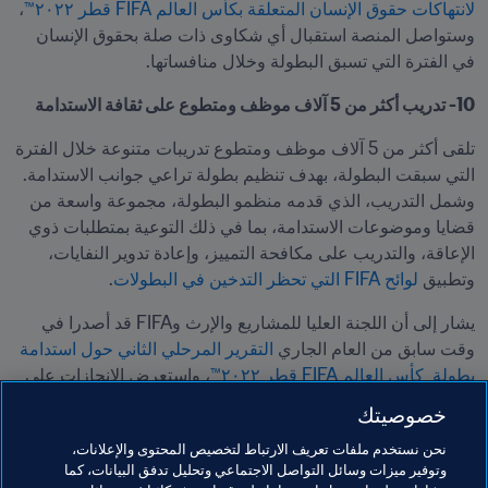
لانتهاكات حقوق الإنسان المتعلقة بكأس العالم FIFA قطر ٢٠٢٢™
،  
وستواصل المنصة استقبال أي شكاوى ذات صلة بحقوق الإنسان 
في الفترة التي تسبق البطولة وخلال منافساتها.
10- تدريب أكثر من 5 آلاف موظف ومتطوع على ثقافة الاستدامة
تلقى أكثر من 5 آلاف موظف ومتطوع تدريبات متنوعة خلال الفترة 
التي سبقت البطولة، بهدف تنظيم بطولة تراعي جوانب الاستدامة. 
وشمل التدريب، الذي قدمه منظمو البطولة، مجموعة واسعة من 
قضايا وموضوعات الاستدامة، بما في ذلك التوعية بمتطلبات ذوي 
الإعاقة، والتدريب على مكافحة التمييز، وإعادة تدوير النفايات، 
وتطبيق 
لوائح FIFA التي تحظر التدخين في البطولات
.
يشار إلى أن اللجنة العليا للمشاريع والإرث وFIFA قد أصدرا في 
وقت سابق من العام الجاري
 التقرير المرحلي الثاني حول استدامة 
بطولة  كأس العالم FIFA قطر ٢٠٢٢™
، واستعرض الإنجازات على 
صعيد مراعاة جوانب الاستدامة خلال الاستعدادات المتواصلة 
خصوصيتك
لاستضافة كأس العالم FIFA.
نحن نستخدم ملفات تعريف الارتباط لتخصيص المحتوى والإعلانات،
وتوفير ميزات وسائل التواصل الاجتماعي وتحليل تدفق البيانات، كما