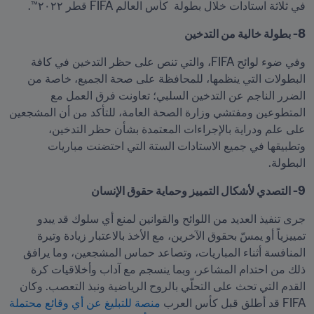
في ثلاثة استادات خلال بطولة  كأس العالم FIFA قطر ٢٠٢٢™.
8- بطولة خالية من التدخين
وفي ضوء لوائح FIFA، والتي تنص على حظر التدخين في كافة 
البطولات التي ينظمها، للمحافظة على صحة الجميع، خاصة من 
الضرر الناجم عن التدخين السلبي؛ تعاونت فرق العمل مع 
المتطوعين ومفتشي وزارة الصحة العامة، للتأكد من أن المشجعين 
على علم ودراية بالإجراءات المعتمدة بشأن حظر التدخين، 
وتطبيقها في جميع الاستادات الستة التي احتضنت مباريات 
البطولة.
9- التصدي لأشكال التمييز وحماية حقوق الإنسان
جرى تنفيذ العديد من اللوائح والقوانين لمنع أي سلوك قد يبدو 
تمييزياً أو يمسّ بحقوق الآخرين، مع الأخذ بالاعتبار زيادة وتيرة 
المنافسة أثناء المباريات، وتصاعد حماس المشجعين، وما يرافق 
ذلك من احتدام المشاعر، وبما ينسجم مع آداب وأخلاقيات كرة 
القدم التي تحث على التحلّي بالروح الرياضية ونبذ التعصب. وكان 
FIFA قد أطلق قبل كأس العرب 
منصة للتبليغ عن أي وقائع محتملة 