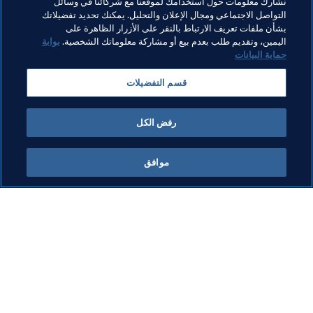
مواضيع مرتبطة
نشارك معلومات حول استخدامك لموقعنا مع شركائنا في وسائل
التواصل الاجتماعي ومجال الإعلان والتحليل. يمكنك تحديد تفضيلاتك
بشأن ملفات تعريف الارتباط بالنقر على الأزرار الظاهرة على
الاستدامة
حقوق الإنسان ومناهضة التمييز
المنظمة
اليمين، وتقديم طلب بعدم بيع أو مشاركة معلوماتك الشخصية.
بوابة
حماية البيانات
كأس العالم FIFA قطر ٢٠٢٢™
قسم التفضيلات
كأس العرب FIFA قطر ٢٠٢١™
Qatar
AFC
رفض الكل
موافق
ما يقوم به FIFA
كل الأخبار
الشؤون القانونية
كل الأخبار
نظام الانتقالات
التقارير والوثائق