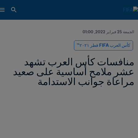
الجمعة 25 فبراير 2022, 01:00
كأس العرب FIFA قطر ٢٠٢١™
منافسات كأس العرب تشهد 
عشر ملامح أساسية على صعيد 
مراعاة جوانب الاستدامة