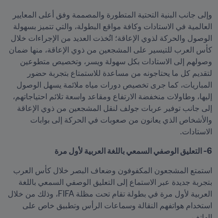
وإلى جانب البنية التحتية المتطورة والمصممة وفق أعلى المعايير 
العالمية في الاستادات وكافة مواقع البطولة، والتي تتميز بسهولة 
الوصول والحركة لذوي الإعاقة؛ اتُخذت العديد من الإجراءات خلال 
كأس العرب للتيسير على المشجعين من ذوي الإعاقة، منها ضمان 
وصولهم إلى الاستادات بكل سهولة ويسر، وتخصيص متطوعين 
لتقديم كل ما يحتاجونه من مساعدة للاستمتاع بتجربة حضور 
المباريات، كما جرى تخصيص دورات مياه ملائمة يسهل الوصول 
إليها، وطاولات منخفضة الارتفاع ومقاعد واسعة تلائم احتياجاتهم، 
إلى جانب توفير عربات جولف لنقل المشجعين من ذوي الإعاقة 
والأشخاص الذي يعانون من صعوبات في الحركة إلى بوابات 
الاستادات.
6- التعليق الوصفي السمعي باللغة العربية لأول مرة
استمتع المشجعون المكفوفون وضعاف البصر خلال كأس العرب 
بتجربة جديدة عبر الاستماع إلى التعليق الوصفي السمعي باللغة 
العربية لأول مرة في بطولة تقام تحت مظلة FIFA، وذلك من خلال 
استخدام هواتفهم النقالة وسماعات الرأس وتطبيق خاص على 
الهاتف.