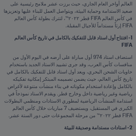
العالم أواخر العام الجاري، حيث برزت عشر ملامح رئيسية على 
صعيد الاستدامة وحماية البيئة، ويتواصل العمل للبناء عليها وتعزيزها 
في كأس العالم FIFA قطر ٢٠٢٢™، لتترك بطولة كأس العالم 
FIFA إرثاً مستداماً للأجيال المقبلة.
1- افتتاح أول استاد قابل للتفكيك بالكامل في تاريخ كأس العالم 
FIFA
استضاف استاد 974 أول مباراة على أرضه في اليوم الأول من 
منافسات كأس العرب، وقد جرى تشييد الاستاد الجديد باستخدام 
حاويات الشحن البحري، ويعد أول استاد قابل للتفكيك بالكامل في 
تاريخ كأس العالم، حيث يضمن تصميمه المبتكر إمكانية تفكيكه 
بالكامل وإعادة استخدام مكوناته في بناء منشآت متنوعة لأغراض 
رياضية وغير رياضية داخل وخارج قطر. ويقدم الاستاد نموذجاً في 
استدامة المنشآت الرياضية لمطوري الاستادات ومنظمي البطولات 
الكبرى في المستقبل، ويستضيف 7 مباريات خلال كأس العالم 
FIFA قطر ٢٠٢٢™ من مرحلة المجموعات حتى دور الستة عشر.  
2- استادات مستدامة وصديقة للبيئة