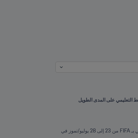
يط التعليمي على المدى الطويل
استضافت ويلينغون/تي وانجانوي-آ-تارا آخر ورشة عمل ضمن ورشات تبادل المعارف التي نظّمها القسم الفني بـ FIFA من 23 إلى 28 يوليو/تموز في 