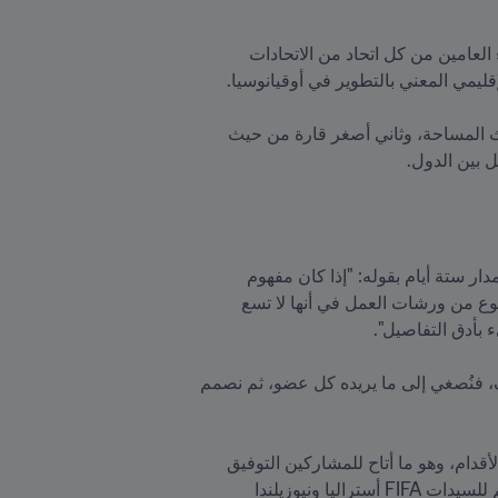
وجمعت ورشة العمل بين المديرين الفنيين ومديري الأداء العالي (أو المسؤولين عن منتخبات الشباب) والأمناء العامين من كل اتحاد من الاتحادات 
وتمحورت الاجتماعات حول  مناقشة الخصائص الفريدة للمنطقة باعتبار أن أوقيانوسيا هي أصغر قارة من حيث المساحة، وثاني أصغر قارة من حيث 
 بين الدول. 
وفي هذا الصدد، شرح أولف شوت، مدير فريق FIFA للأداء العالي، المنطلَق الذي أدار به فريقه ورشة العمل على مدار ستة أيام بقوله: "إذا كان مفهوم 
النجاح يختلف من شخص لآخر، فما هو مقياس النجاح لكل اتحاد من الاتحادات الأعضاء؟" وتابع: "تكمن أهمية هذا النوع من ورشات العمل في أنها لا تسع 
واستطرد قائلاً: "إن العملية تشبه عملية خياطة بدلة إلى حد ما، إذ تكون لدينا مجموعة متنوعة من المواد والمعارف، فنُصغي إلى ما يريده كل عضو، ثم نصمم 
أقيمت ورشة العمل في الطابق الثاني لفندق لا يبعد عن ملعب ويلينغتون الإقليمي إلا بمسافة 15 دقيقة سيراً على الأقدام، وهو ما أتاح للمشاركين التوفيق 
بين الحصص النظرية ومعاينة العمل الميداني، وبما أن هذا الملعب يستضيف تسع مباريات ضمن بطولة كأس العالم للسيدات FIFA أستراليا ونيوزيلندا 