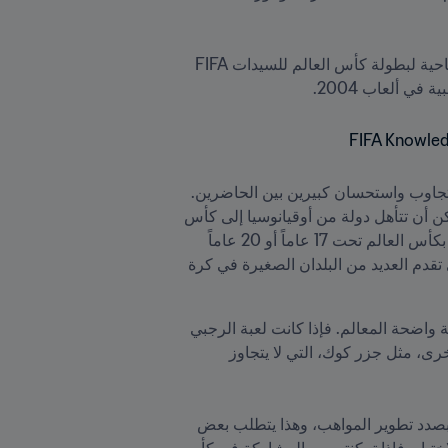
وضم فريق FIFA لخبراء الأداء العالي الأمريكية أبريل هاينريشس، التي تُوجت مع منتخب بلادها بلقب النسخة الافتتاحية لبطولة كأس العالم للسيدات FIFA 
وقد استهلت هاينريشس ورشة العمل بعرض تقديمي عن كرة قدم السيدات مفعم بالرسائل الإيجابية التي قوبلت بتجاوب واستحسان كبيرين بين الحاضرين. 
وقالت في معرض حديثها عن هذا الحدث: "باستطاعتنا أن نزيد من قدرة أوقيانوسيا التنافسية، وأعتقد أنه من الممكن أن تتأهل دولة من أوقيانوسيا إلى كأس 
العالم تحت 17 سنة FIFA بشكل منتظم أكثر من أي وقت مضى، بما في ذلك نيوزيلندا. كما أعتقد أنه يمكنكم الفوز بكأس العالم تحت 17 عاماً أو 20 عاماً 
وليس الاكتفاء بالتأهل إليها فقط.. أعرف أن هذا الكلام يحمل في طياته دلالات كبيرة، فقد وقفت بنفسي على مدى تقدم العديد من البلدان الصغيرة في كرة 
وشهد هذا الأسبوع الكثير من النقاشات حول عدة مواضيع رئيسية، من بينها حاجة كل اتحاد عضو إلى رؤية أو فلسفة واضحة المعالم. فإذا كانت لعبة الرجبي 
لا تزال هي الرياضة الأولى في أوساط الأطفال بالعديد من بلدان المنطقة، فإن قلة السكان تمثل عائقاً في بلدان أخرى، مثل جزر كوك، التي لا يتجاوز 
وعلَّقت هاينريشس: "هناك من يتحدث عن الجانب الجيني، أما أنا فأُفضل التركيز أيضاً على عملية التخطيط، فنحن بصدد تطوير المواهب، وهذا يتطلب بعض 
الوقت؛ لذا فإن منتخباتكم الوطنية في فئات الشباب هي المضخة التي تنتج لكم المواهب، أو دعنا نقل إنها منصة الاختبار. فإذا تمكنتم من المشاركة في كأس 