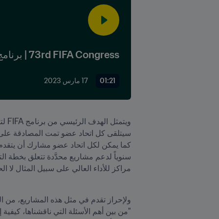
73rd FIFA Congress | برنامج FIFA لتطوير المواهب
01:21
17 مارس 2023