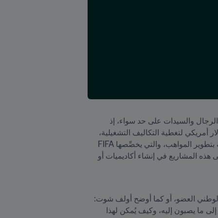
ويتمثل الهدف الرئيسي من برنامج FIFA لتطوير المواهب في المساعدة على الارتقاء بالمستوى الكروي في فئتي الرجال والسيدات على حد سواء، إذ 
سيتلقى كل اتحاد عضو تمت المصادقة على مشاركته في دورة من دورات البرنامج منحة سنوية قدرها 50 ألف دولار أمريكي لتغطية التكاليف التشغيلية، 
كما يمكن لكل اتحاد عضو مشارك أن يتقدم بطلب للحصول على تمويل في إطار برنامج أو أكثر من البرامج المعنية بتطوير المواهب، والتي يخصِّصها FIFA 
سنوياً لدعم مشاريع محدَّدة تتعلق بخطة التطوير الاستراتيجية طويلة المدى التي يعتمدها كل اتحادٍ وطني، وقد تتجلى هذه المشاريع في إنشاء أكاديميات أو 
ولإحراز تقدم في مثل هذه المشاريع، من الضروري أن يكون هناك توافق بين خطط الخبراء الفنيين وقيادة الاتحاد الوطني العضو، أو كما أوضح أولف شوت: 
"من بين أهم الأسئلة التي ناقشناها، كيفية إنشاء مسار للمواهب يُتيح لكل أطفال أوقيانوسيا فرصة الحلم بالوصول إلى ما يصبون إليه، وكيف يُمكن لهذا 