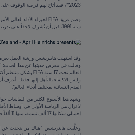
سنة 1991، قبل أن تُشرف لاحقاً على تدريب منتخب الولايات المتحدة، الذي قادته إلى إحراز الميدالية الذهبية الأولمبية في ألعاب 2004.

القدم النسائية بمختلف أنحاء العالم". 