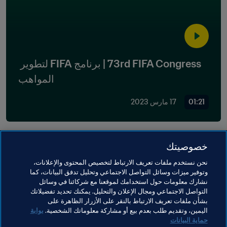
73rd FIFA Congress | برنامج FIFA لتطوير 
المواهب
01:21
17 مارس 2023
خصوصيتك
نحن نستخدم ملفات تعريف الارتباط لتخصيص المحتوى والإعلانات،
وتوفير ميزات وسائل التواصل الاجتماعي وتحليل تدفق البيانات، كما
مواضيع مرتبطة
نشارك معلومات حول استخدامك لموقعنا مع شركائنا في وسائل
التواصل الاجتماعي ومجال الإعلان والتحليل. يمكنك تحديد تفضيلاتك
بشأن ملفات تعريف الارتباط بالنقر على الأزرار الظاهرة على
المنظمة
Japan
AFC
Korea Republic
اليمين، وتقديم طلب بعدم بيع أو مشاركة معلوماتك الشخصية.
بوابة
حماية البيانات