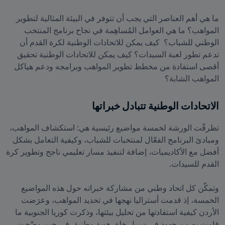
ما هي أهم العناصر التي يجب أن تتوفر في البيئة المثالية لتطوير 
المواهب؟ ما هي العوامل المُساهِمة في نجاح برنامج المنتخب 
الوطني للشباب؟  كيف يمكن للاتحادات الوطنية لكرة القدم أن 
تدعم تطور لعبة السيدات؟ كيف يمكن للاتحادات الوطنية تحقيق 
أقصى استفادة من مخطط تطوير المواهب وبرامجه ودعم هياكل 
المواهب الشابة؟
الاتحادات الوطنية تتبادل خبراتها
تطرقّت الورشة لخمسة مواضيع رئيسية هي: استكشاف المواهب، 
ومبادئ البرنامج الفعّال لمنتخبات للشباب، وكيفية التعامل بشكل 
أفضل مع الأكاديميات، إضافة لتنفيذ مسار تعليمي ناجح وتطوير كرة 
وتمكّن كل اتحاد وطني من مشاركة خبراته حول هذه المواضيع 
الخمسة، إذ قدمت أستراليا نهجها في تحديد المواهب، وعرَضت 
الأردن كيفية استفادتها من تحليل بيئتها، وذكرت كوريا الجنوبية ما 
قامت به من جهود في سبيل خلق هوية وطنية، في حين وضّحت 