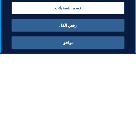
Australia
Uzbekistan
Qatar
Jordan
قسم التفضيلات
Hong Kong, China
Saudi Arabia
رفض الكل
موافق
ما يقوم به FIFA
كل الأخبار
الشؤون القانونية
كل الأخبار
نظام الانتقالات
التقارير والوثائق
كرة القدم للسيدات
مؤسسة FIFA
تطوير كرة القدم
FIFA Museum
الابتكار
الوظائف