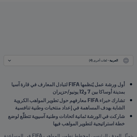
العربية
 - لغات أخرى (4)
أول ورشة عمل يُنظمها FIFA لتبادل المعارف في قارة آسيا 
بمدينة أوساكا بين 7 و12 يونيو/حزيران
تشارك خبراء FIFA معارفهم حول تطوير المواهب الكروية 
الشابة بهدف المساهمة في إعداد منتخبات وطنية تنافسية
شاركت في الورشة ثمانية اتحادات وطنية آسيوية تتطلّع لوضع 
خطة استراتيجية لتطوير المواهب فيها
يتمثّل الهدف الرئيسي لمخطط تطوير المواهب FIFA في المساعدة 