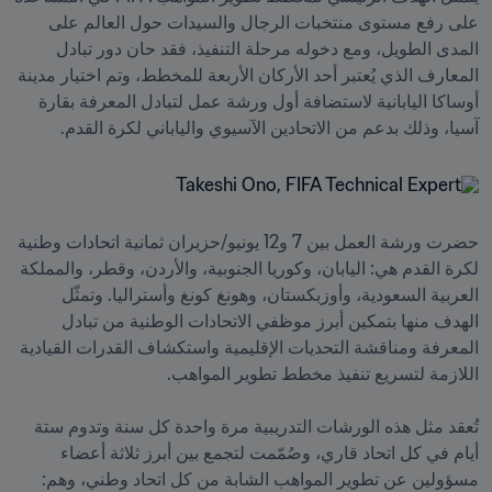
على رفع مستوى منتخبات الرجال والسيدات حول العالم على 
المدى الطويل، ومع دخوله مرحلة التنفيذ، فقد حان دور تبادل 
المعارف الذي يُعتبر أحد الأركان الأربعة للمخطط، وتم اختيار مدينة 
أوساكا اليابانية لاستضافة أول ورشة عمل لتبادل المعرفة بقارة 
آسيا، وذلك بدعم من الاتحادين الآسيوي والياباني لكرة القدم.
حضرت ورشة العمل بين 7 و12 يونيو/حزيران ثمانية اتحادات وطنية 
لكرة القدم هي: اليابان، وكوريا الجنوبية، والأردن، وقطر، والمملكة 
العربية السعودية، وأوزبكستان، وهونغ كونغ وأستراليا. وتمثّل 
الهدف منها بتمكين أبرز موظفي الاتحادات الوطنية من تبادل 
المعرفة ومناقشة التحديات الإقليمية واستكشاف القدرات القيادية 
تُعقد مثل هذه الورشات التدريبية مرة واحدة كل سنة وتدوم ستة 
أيام في كل اتحاد قاري، وصُمّمت لتجمع بين أبرز ثلاثة أعضاء 
مسؤولين عن تطوير المواهب الشابة من كل اتحاد وطني، وهم: 