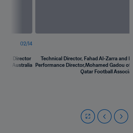
02
/
14
0
ance Director 
Technical Director, Fahad Al-Zarra and Hi
otball Australia
Performance Director,Mohamed Gadou of t
Qatar Football Associa