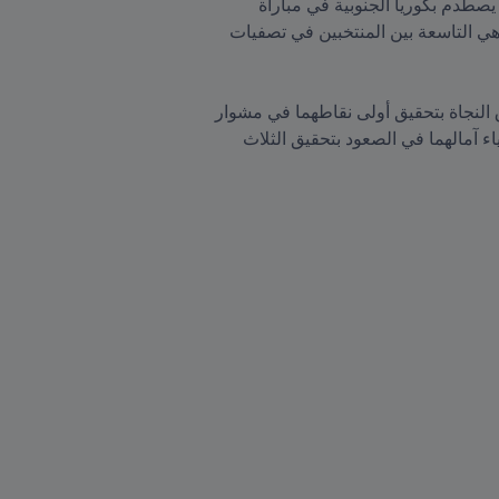
يحل منتخب إيران، متصدر المجموعة الأولى، ضيفاً على نظيره الإماراتي على أمل أن يواصل سجله الناصع قبل أن يصطدم بكوريا الجنوبية في مباراة 
مصيرية. أما منتخب استراليا، متصدر المجموعة الثانية، فسيتضيف عمان قبل أن يتجه إلى اليابان ليخوض مواجهة هي التاسعة بين المنتخبين في تصفيات 
وفي قاع المجموعة الثانية، يلتقي منتخبا الصين وفيتنام على أرض محايدة حيث يسعى طرفا اللقاء إلى انتزاع طوق النجاة بتحقيق أولى نقاطهما في مشوار 
التصفيات. كذلك يلتقي منتخبا العراق ولبنان في قطر وفي جعبة كل منهما نقطة وحيدة حيث يسعى كلاهما إلى إحياء آمالهما في الصعود بتحقيق الثلاث 