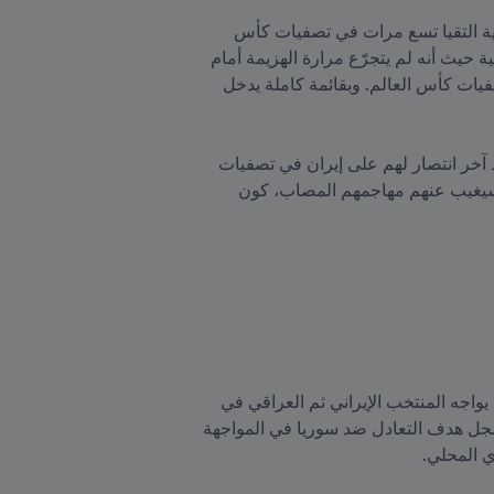
لا تحتاج مباراة تجمع بين متصدري المجموعة الأولى، إيران وكوريا الجنوبية، إلى مقدّمة؛ فطرفا المواجهة الكلاسيكية التقيا تسع مرات في تصفيات كأس 
العالم FIFA على مدار أربعة عقود. لكن يدخل صاحب الأرض، المنتخب الإيراني، المباراة وهو يمتلك الأفضلية النفسية حيث أنه لم يتجرّع مرارة الهزيمة أمام 
خصمه منذ 2009. فقد حقق الفريق ثلاثة انتصارات وثلاثة تعادلات في آخر ست مواجهات جمعت المنتخبين في تصفيات كأس العالم. وبقائمة كاملة يدخل 
أما الضيوف فيدخلون مواجهة الجولة الرابعة واضعين نصب أعينهم تحقيق الثأر. ويعوّل محاربو التايجوك، الذين يعود آخر انتصار لهم على إيران في تصفيات 
كأس العالم إلى تصفيات الولايات المتحدة 1994 وكان بنتيجة 3-0، على نجمهم سون هيونج مين في الوقت الذي سيغيب عنهم مهاجمهم المصاب، كون 
وفي المجموعة الأولى أيضاً، سيتطلع منتخب الإمارات، صاحب المركز الثالث، إلى تألق مهاجمه علي مبخوت، حين يواجه المنتخب الإيراني ثم العراقي في 
إطار سعيه لتحقيق أولى انتصاراته في هذا الدور الحاسم. ويدخل مهاجم الجزيرة البالغ من العمر 31 عاماً، والذي سجل هدف التعادل ضد سوريا في المواجهة 