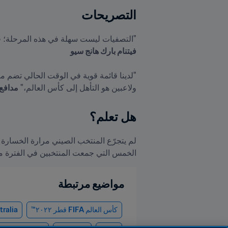
التصريحات
"التصفيات ليست سهلة في هذه المرحلة؛ فنحن
فيتنام بارك هانج سيو

ولاعبين هو التأهل إلى كأس العالم،" 
مدافع 
هل تعلم؟ 
الخمس التي جمعت المنتخبين في الفترة من 1982 إلى 98
مواضيع مرتبطة
كأس العالم FIFA قطر ٢٠٢٢™
tralia