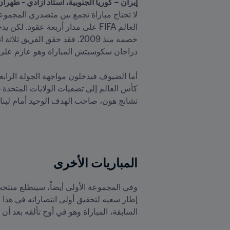
إيران – كوريا الجنوبية، استاد أزادي - طهران، الساعة 17:00 (التوقيت المحلي) 12 أكتو

تشانج هون، صاحب الهدف الوحيد أمام لبنان
المباريات الأخرى