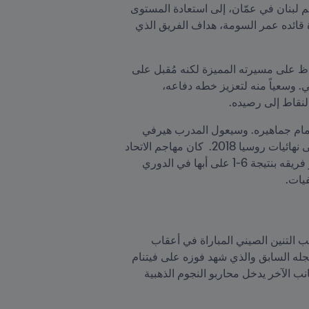
ورغم تحقيق نقطة وحيدة في أولى مبارتين، يسعى المنتخب السوري في مواجهتيه ضد كوريا الجنوبية في سيئول ثم لبنان في عمّان، إلى استعادة المستوى 
المتميّز التي جعله يحقّق مفاجأة كبيرة منذ أربع سنوات في المرحلة ذاتها. ويعزّز من طموحات نسور قاسيون عودة قائده عمر السومة، هداف الفريق الذي 
أما المنتخب الأسترالي، متصدّر المجموعة الثانية، فسيسعى بعد تحقيقه العلامة الكاملة من أول مباراتين إلى الحفاظ على مسيرته المميزة لكنه مُقبل على 
مباراتين قويتين خارج ملعبه، الأولى ضد المنتخب العماني صاحب المستوى الرائع ثم خصمه اللدود، المنتخب الياباني. وسعياً منه لتعزيز خطه دفاعه، 
لنقاط إلى رصيده.
أما المنتخب السعودي فيستعيّن عليه أن يتحلى بالحذر أمام اليابان والصين رغم أن المباراتين ستقام على أرضه وأمام جماهيره. وسيعول المدرب هيرفي 
رينارد على لاعب الوسط فهد المولد، صاحب هدف الفوز الحاسم ضد اليابان الذي حسم تأهل االأخضر السعودي إلى نهائيات روسيا 2018.  كان مهاجم الاتحاد 
البالغ من العمر 27 عاماً، والذي صنع هدف الفوز ضد عمان في المباراة السابقة، قد نجح في هز شباك أبها في فوز فريقه بنتيجة 6-1 على أبها في الدوري 
يات.
على الجانب الآخر يلتقي منتخبا الصين وفيتنام في الجولة الثالثة في مباراة لا تقبل القسمة على اثنين. ويدخل منتخب التنين الصيني المباراة في أعقاب 
تعادله مع المنتخب السوري بهدف لكل منهما في مباراة تحضيرية أقيمت مؤخراً كما يمكنه أن يستمد الجرأة من سجله السابق والذي شهد فوزه على فيتنام 
على أرضه بنتيجة (4-صفر) على أرضه وبنتيجة (3-1) خارج قواعده في طريقه لنهائيات فرنسا 1998. لكن على الجانب الآخر يدخل محاربو النجوم الذهبية 