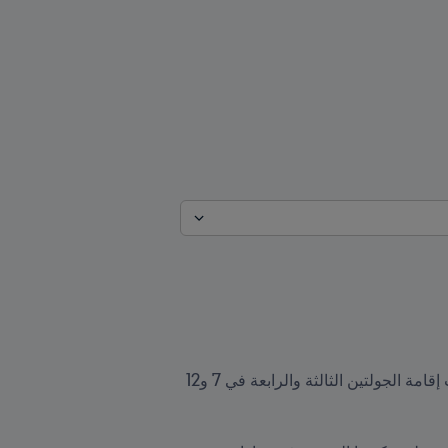
يحتدم سباق التأهل إلى نهائيات كأس العالم FIFA قطر ٢٠٢٢™ مجدداً في آسيا؛ إذ يشهد الدور الثالث من التصفيات إقامة الجولتين الثالثة والرابعة في 7 و12 