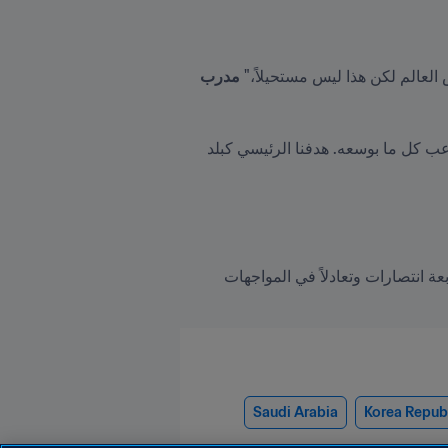
العالم لكن هذا ليس مستحيلاً،" 
مدرب 
"لدينا قائمة قوية في الوقت الحالي تضم مزيجاً من الخبرات الرائعة. نحفز بعضنا في كل حصة تدريبية ويبذل كل لاعب كل ما بوسعه. هدفنا الرئيسي كبلد 
لم يتجرّع المنتخب الصيني مرارة الخسارة على يد المنتخب السعودي في تصفيات كأس العالم FIFA؛ فقد حقق أربعة انتصارات وتعادلاً في المواجهات 
Saudi Arabia
Korea Repub