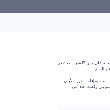
كان من المقرر أن تُقام النسخة الأولى من دبلوم قانون كرة القدم FIFA في خمسة مواقع مختلفة حول العالم على مدى 13 شهراً، حيث تم 
لكن نظراً لتفشي جائحة كوفيد-19 في مطلع عام 2020، لم يتمكن المشاركون من الاجتماع إلا مرة واحدة بمناسبة إقامة الدورة الأولى 
من البرنامج في ميامي، بينما اقتصرت الدورات الأربع المتبقية على حصص مكثفة عبر الفيديو وامتدت لأسبوعين وغطت عدداً من 