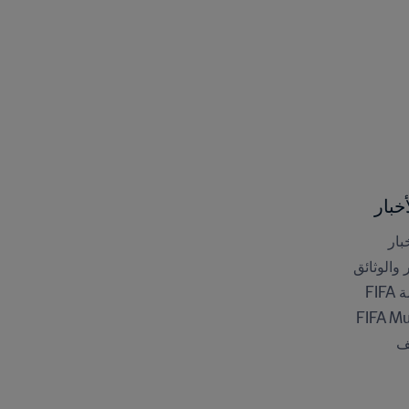
خبار
بار
ر والوثائق
FI
FIFA M
ف