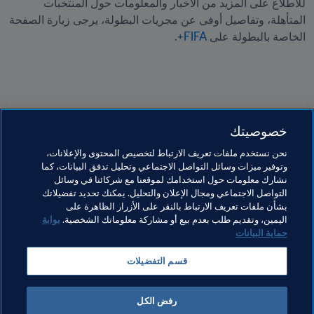
للاطلاع على المزيد من الأخبار والمعلومات حول المنتخبات 
المتأهلة، وتفاصيل أوفى عن مجريات البطولة، يرجى زيارة الصفحة 
الخاصة بالبطولة على 
FIFA+
.
مواضيع مرتبطة
خصوصيتك
نحن نستخدم ملفات تعريف الارتباط لتخصيص المحتوى والإعلانات،
المنظمة
المنظمة
وتوفير ميزات وسائل التواصل الاجتماعي وتحليل تدفق البيانات، كما
نشارك معلومات حول استخدامك لموقعنا مع شركائنا في وسائل
كأس العالم للسيدات أستراليا ونيوزيلاندا 2023 FIFA™
التواصل الاجتماعي ومجال الإعلان والتحليل. يمكنك تحديد تفضيلاتك
بشأن ملفات تعريف الارتباط بالنقر على الأزرار الظاهرة على
Haiti
UEFA
Portugal
CAF
Morocco
اليمين، وتقديم طلب بعدم بيع أو مشاركة معلوماتك الشخصية.
بوابة
حماية البيانات
Panama
AFC
Vietnam
Concacaf
قسم التفضيلات
Philippines
Zambia
Republic of Ireland
رفض الكل