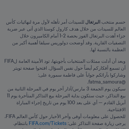
حسم منتخب 
البرتغال 
للسيدات أمر تأهله لأول مرة لنهائيات كأس 
العالم للسيدات من خلال هدف كارول كوستا الذي أتى عبر ضربة 
جزاء أهدت البرتغال الفوز بحصة 2-1 أمام الكاميرون خلال 
التصفيات القارية. وقد أوضحت دولوريس سيلفا أهمية أكبر من 
العظمة بالنسبة لها.
وبعد أن أدلت ممثلات المنتخبات بأجوبتها، تود الأمينة العامة لFIFA 
أن تسمع أفكاركم أيضاً حول نفس السؤال. افتحوا صفحة تويتر 
وشاركوا بآرائكم جواباً على فاطمة سمورة على: 
سيكون يوم الجمعة 3 مارس/آذار آخر يوم في المرحلة الثانية من 
بيع التذاكر، حيث ستكون بداية المرحلة بيع التذاكر المتأخرة يوم 11 
أبريل القادم — أي على بعد 100 يوم من تاريخ إجراء المباراة 
للحصول على معلومات أوفى وآخر الأخبار حول كأس العالم FIFA، 
يرجى زيارة صفحة التذاكر على: 
FIFA.com/Tickets