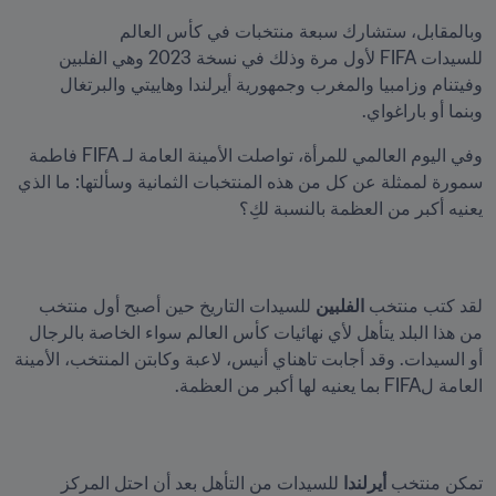
وبالمقابل، ستشارك سبعة منتخبات في كأس العالم 
للسيدات FIFA لأول مرة وذلك في نسخة 2023 وهي الفلبين 
وفيتنام وزامبيا والمغرب وجمهورية أيرلندا وهاييتي والبرتغال 
وبنما أو باراغواي.
وفي اليوم العالمي للمرأة، تواصلت الأمينة العامة لـ FIFA فاطمة 
سمورة لممثلة عن كل من هذه المنتخبات الثمانية وسألتها: ما الذي 
يعنيه أكبر من العظمة بالنسبة لكِ؟
لقد كتب منتخب 
الفلبين
 للسيدات التاريخ حين أصبح أول منتخب 
من هذا البلد يتأهل لأي نهائيات كأس العالم سواء الخاصة بالرجال 
أو السيدات. وقد أجابت تاهناي أنيس، لاعبة وكابتن المنتخب، الأمينة 
العامة لFIFA بما يعنيه لها أكبر من العظمة.
تمكن منتخب 
أيرلندا
 للسيدات من التأهل بعد أن احتل المركز 