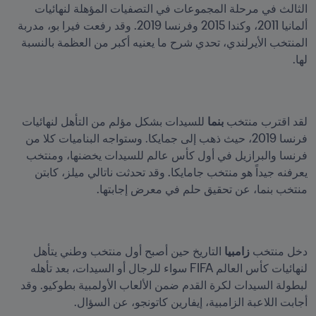
الثالث في مرحلة المجموعات في التصفيات المؤهلة لنهائيات 
ألمانيا 2011، وكندا 2015 وفرنسا 2019. وقد رفعت فيرا بو، مدربة 
المنتخب الأيرلندي، تحدي شرح ما يعنيه أكبر من العظمة بالنسبة 
لها. 
لقد اقترب منتخب 
بنما
 للسيدات بشكل مؤلم من التأهل لنهائيات 
فرنسا 2019، حيث ذهب إلى جمايكا. وستواجه البناميات كلا من 
فرنسا والبرازيل في أول كأس عالم للسيدات يخضنها، ومنتخب 
يعرفنه جيداً هو منتخب جامايكا. وقد تحدثت ناتالي ميلز، كابتن 
منتخب بنما، عن تحقيق حلم في معرض إجابتها.
دخل منتخب 
زامبيا
 التاريخ حين أصبح أول منتخب وطني يتأهل 
لنهائيات كأس العالم FIFA سواء للرجال أو السيدات، بعد تأهله 
لبطولة السيدات لكرة القدم ضمن الألعاب الأولمبية بطوكيو. وقد 
أجابت اللاعبة الزامبية، إيفارين كاتونجو، عن السؤال.