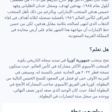
أيلول بعام ١٩٨٥، بهدفين لهدف، وسجل عدنان الطلياني وفهد 
خميس هدفي المنتخب الإماراتي، وبالرغم من ذلك تأهل المنتخب 
العراقي لكأس العالم ١٩٨٦ بأفضلية تسجيله لثلاثة أهداف في لقاء 
الذهاب الذي انتهى لصالحه بثلاثية مقابل هدفين، لكن من حسن 
حظ الإمارات أن مواجهة هذا الشهر تقام على أرض محايدة في 
المملكة العربية السعودية.
هل تعلم؟
نجح منتخب 
جمهورية كوريا
 في تمديد سجله التاريخي بكونه 
المنتخب الآسيوي الأكثر مشاركة في كأس العالم، حيث ستكون 
نسخة قطر ٢٠٢٢ هي الحادية عشر بالنسبة له، وسيبقى في 
المرتبة الأولى حتى لو فشل في الصعود للنسخ الخمس التالية من 
البطولة. كوريا هي الفريق الآسيوي صاحب المشاركة الأنجح في 
البطولة أيضًا، حيث كان الوحيد الذي صعد لدور نصف النهائي، 
ووحده من سجل ستة انتصارات في البطولة.
مواضيع مرتبطة