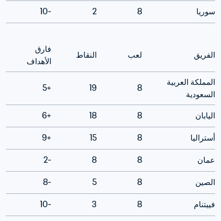
سوريا
8
2
-10
فارق 
الفريق
لعب
النقاط
الأهداف
المملكة العربية 
+5
19
8
السعودية
اليابان
8
18
+6
أستراليا
8
15
+9
عمان
8
8
-2
الصين
8
5
-8
فييتنام
8
3
-10