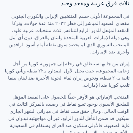
ثلاث فرق عربية ومقعد وحيد
في المجموعة الأولى حسم المنتخبين الإيراني والكوري الجنوبي 
مقعدي الصعود المباشر إلى قطر ٢٠٢٢ منذ عدة جولات، وتركا 
المقعد المؤهل للدور الرابع لتتنافس ثلاث منتخبات عربية عليه، 
وهي دولة الإمارات العربية المتحدة ولبنان والعراق، دون أي أمل 
للمنتخب السوري الذي لم يحصد سوى نقطة أمام أسود الرافدين 
وأخرى ضد الإمارات.
إيران من جانبها ستنطلق في رحلة إلى جمهورية كوريا من أجل 
زعامة المجموعة، حيث يحتل الأول الصدارة بـ٢٢ نقطة وتأتي كوريا 
ثانية بـ٢٠ نقطة، وتخوض إيران لقاء الجولة الأخيرة ضد لبنان بينما 
تلعب كوريا ضد الإمارات.
المنتخب الإماراتي هو الأوفر حظًا للحصول على المقعد المؤهل 
للملحق الآسيوي بوجود تسع نقاط في رصيده بالمركز الثالث في 
الوقت الحالي، وحال حقق ست نقاط في مباراتي الشهر الجاري 
سيكون قد ضمن التأهل للدور الرابع، غير أن مواجهتيه تبدوان في 
غاية الصعوبة، فالأولى ستكون ضد العراق وستقام في السعودية 
والأخرى ضد في الإمارات ضد كوريا.