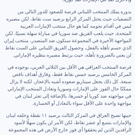
بدوره يملك المنتخب اللبناني فرصة للصعود للدور التالي من 
التصفيات حيث يحتل المركز الرابع برصيد ست نقاط، لكن مصيره 
ليس في أقدام نجومه كما هو حال منتخب الإمارات العربية 
المتحدة، حيث يلعب الفريق ضد سوريا في مباراة سهلة نسبيًا، لكن 
المواجهة الأخيرة في المجموعة ستكون ضد المتصدر، منتخب إيران 
الذي حسم تأهله بالفعل، وحصول الفريق اللبناني على الست نقاط 
لن يعني بالضرورة تأهله، حيث يرتبط مصيره بنظيره الإماراتي.
فرصة المنتخب العراقي هي الأقل بين الثلاثي العربي، بوجوده في 
المركز الخامس برصيد خمس نقاط فقط، وفارق أهداف ناقص 
سبعة. كل ذلك يجعل سيناريو صعوده أشبه بالإعجاز، لكنه لا يزال 
ممكنًا حال الفوز على الإمارات وسوريا وتعادل المنتخب الإماراتي 
في مواجهته ضد كوريا أو خسرها، بالإضافة إلى تعثر لبنان في 
مواجهة واحدة على الأقل سواء بالتعادل أو الخسارة.
حينها تصبح العراق في المركز الثالث برصيد ١١ نقطة وخلفه لبنان 
والإمارات بتسع أو عشر نقاط، لكن الأمر لن يكون سهلًا لأسود 
الرافدين الذين لم يحققوا أي فوز خارج الأرض في هذه المجموعة 