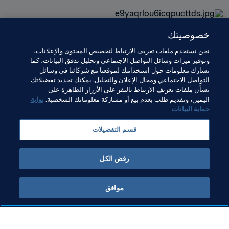
خصوصيتك
مواضيع مرتبطة
نحن نستخدم ملفات تعريف الارتباط لتخصيص المحتوى والإعلانات،
وتوفير ميزات وسائل التواصل الاجتماعي وتحليل تدفق البيانات، كما
نشارك معلومات حول استخدامك لموقعنا مع شركائنا في وسائل
كأس العالم FIFA قطر ٢٠٢٢™
Senegal
Tunisia
التواصل الاجتماعي ومجال الإعلان والتحليل. يمكنك تحديد تفضيلاتك
بشأن ملفات تعريف الارتباط بالنقر على الأزرار الظاهرة على
Egypt
Ghana
Morocco
Algeria
Nigeria
اليمين، وتقديم طلب بعدم بيع أو مشاركة معلوماتك الشخصية.
بوابة
حماية البيانات
Côte d'Ivoire
Congo DR
Mali
Cameroon
قسم التفضيلات
CAF
رفض الكل
موافق