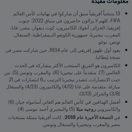
معلومات مفيدة
13 منتخباً أفريقياً سبق أن شاركوا في نهائيات كأس العالم 
FIFA. كلهم لا يزالون حاضرون في سباق 2022: جنوب 
إفريقيا، الجزائر، أنغولا، الكاميرون، كوت ديفوار، مصر، غانا، 
المغرب، نيجيريا، جمهورية الكونغو الديمقراطية، السنغال، 
تونس، توغو.
يعود أول ظهور إفريقي إلى عام 1934، حين شاركت مصر في 
نسخة إيطاليا.
الكاميرون هو الفريق المنتخب الأكثر مشاركة في الحدث 
العالمي (7)، متقدماً على نيجيريا (6)، والمغرب وتونس (5). من 
حيث الانتصارات، تتصدر نيجيريا الترتيب بـ6 انتصارات في 21 
مباراة، متقدمة على غانا (4/12) والكاميرون (4/23) والسنغال 
(3/8) والجزائر (3/13).
أفضل الهدافين في كأس العالم هم الغاني أسامواه جيان (6) 
والكاميروني 
روجيه ميلا
 (5) والنيجيري أحمد موسى (4).
في 
النسخة الأخيرة عام 2018
، كانت أفريقيا ممثلة بمنتخبات 
مصر والمغرب ونيجيريا والسنغال وتونس.