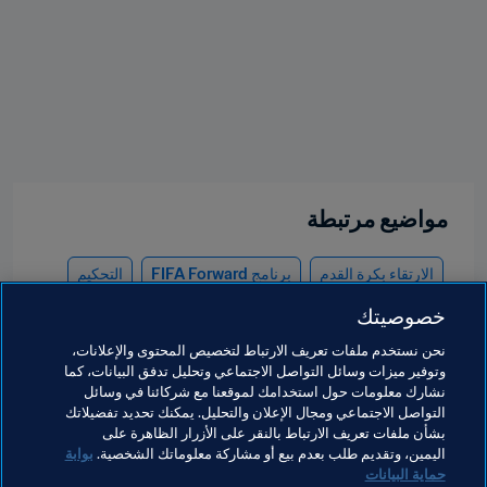
مواضيع مرتبطة
الارتقاء بكرة القدم
برنامج FIFA Forward
التحكيم
خصوصيتك
تطوير المواهب
كونغرس FIFA
الاتحادات الأعضاء
نحن نستخدم ملفات تعريف الارتباط لتخصيص المحتوى والإعلانات،
المنظمة
Algeria
CAF
Morocco
Egypt
وتوفير ميزات وسائل التواصل الاجتماعي وتحليل تدفق البيانات، كما
نشارك معلومات حول استخدامك لموقعنا مع شركائنا في وسائل
United Arab Emirates
AFC
Saudi Arabia
التواصل الاجتماعي ومجال الإعلان والتحليل. يمكنك تحديد تفضيلاتك
بشأن ملفات تعريف الارتباط بالنقر على الأزرار الظاهرة على
Qatar
اليمين، وتقديم طلب بعدم بيع أو مشاركة معلوماتك الشخصية.
بوابة
حماية البيانات