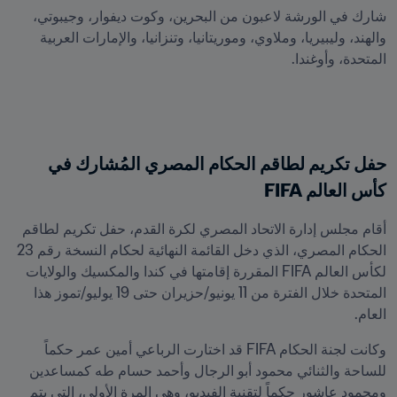
شارك في الورشة لاعبون من البحرين، وكوت ديفوار، وجيبوتي، 
والهند، وليبيريا، وملاوي، وموريتانيا، وتنزانيا، والإمارات العربية 
المتحدة، وأوغندا.
حفل تكريم لطاقم الحكام المصري المُشارك في 
كأس العالم FIFA
أقام مجلس إدارة الاتحاد المصري لكرة القدم، حفل تكريم لطاقم 
الحكام المصري، الذي دخل القائمة النهائية لحكام النسخة رقم 23 
لكأس العالم FIFA المقررة إقامتها في كندا والمكسيك والولايات 
المتحدة خلال الفترة من 11 يونيو/حزيران حتى 19 يوليو/تموز هذا 
العام.
وكانت لجنة الحكام FIFA قد اختارت الرباعي أمين عمر حكماً 
للساحة والثنائي محمود أبو الرجال وأحمد حسام طه كمساعدين 
ومحمود عاشور حكماً لتقنية الفيديو، وهي المرة الأولى، التي يتم 