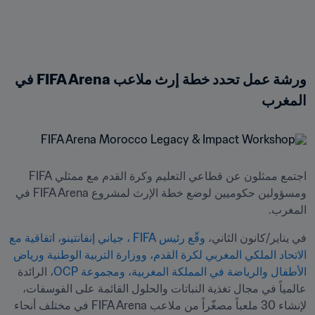
ورشة عمل تحدد خطة إرث ملاعب FIFA Arena في 
المغرب
اجتمع ممثلون عن قطاعي التعليم وكرة القدم مع ممثلي FIFA 
ومسؤولين حكوميين لوضع خطة الإرث لمشروع FIFA Arena في 
المغرب.
في يناير/كانون الثاني، 
وقّع رئيس FIFA ، جياني إنفانتينو، اتفاقية مع 
الاتحاد الملكي المغربي لكرة القدم، ووزارة التربية الوطنية ورياض 
الأطفال والرياضة في المملكة المغربية، ومجموعة OCP
، الرائدة 
عالمياً في مجال تغذية النباتات والحلول القائمة على الفوسفات، 
لإنشاء 30 ملعباً مصغّراً من ملاعب FIFA Arena في مختلف أنحاء 