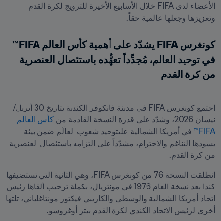
الأعضاء لدى FIFA خلال الأسابيع الأخيرة للترويج لكرة القدم 
وتعزيزها وجعلها عالمية حقاً.
كونغرس FIFA يشدّد على أهمية كأس العالم FIFA™ 
في توحيد العالم، مُجدِّداً تعهُّده باستئصال العنصرية 
من كرة القدم
اجتمع كونغرس FIFA في مدينة فانكوفر الكندية بتاريخ 30 أبريل/
نيسان 2026، وشدّد على قدرة النسخة القادمة من 
كأس العالم 
FIFA™
 في أمريكا الشمالية علىتوحيد شعوب العالَم ضمن بيئة 
يسودها التناغم والاحترام، مشدّداً على التزامه باستئصال العنصرية 
من كرة القدم.
انطلقت النسخة 76 من كونغرس FIFA، وهي الثانية التي تستضيفها 
كندا بعد نسخة العام 1976 في مونتريال، بكملة ترحيب ألقاها رئيس 
اتحاد أمريكا الشمالية والوسطى والكاريبي فيكتور مونتاغلياني، تلتها 
أخرى لرئيس الاتحاد الكندي لكرة القدم بيتر أوغروسو.