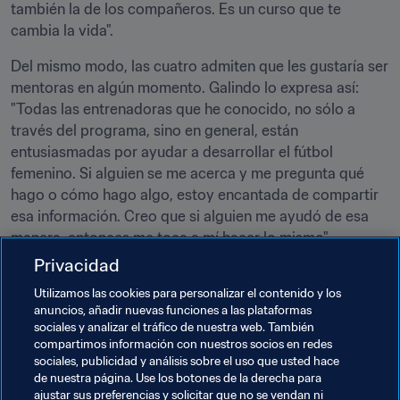
también la de los compañeros. Es un curso que te 
cambia la vida".  
Del mismo modo, las cuatro admiten que les gustaría ser 
mentoras en algún momento. Galindo lo expresa así: 
"Todas las entrenadoras que he conocido, no sólo a 
través del programa, sino en general, están 
entusiasmadas por ayudar a desarrollar el fútbol 
femenino. Si alguien se me acerca y me pregunta qué 
hago o cómo hago algo, estoy encantada de compartir 
esa información. Creo que si alguien me ayudó de esa 
manera, entonces me toca a mí hacer lo mismo".
Privacidad
Temas relacionados
Utilizamos las cookies para personalizar el contenido y los
anuncios, añadir nuevas funciones a las plataformas
sociales y analizar el tráfico de nuestra web. También
Fútbol Femenino
Organización
Colombia
compartimos información con nuestros socios en redes
sociales, publicidad y análisis sobre el uso que usted hace
CONMEBOL
Alemania
UEFA
Venezuela
de nuestra página. Use los botones de la derecha para
ajustar sus preferencias y solicitar que no se vendan ni