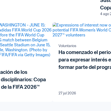
Sust
Copa
4 ago
202
Voluntarios
Ha comenzado el peri
para expresar interés 
formar parte del prog
ación de los
de voluntariado de la 
disciplinarios: Copa
Mundial Femenina de l
 de la FIFA 2026™
Brasil 2027™
27 jul 2026