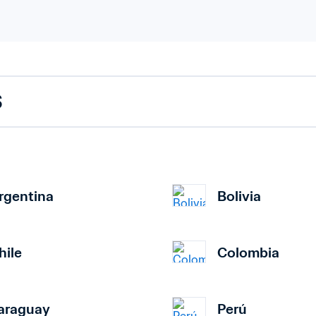
S
rgentina
Bolivia
hile
Colombia
araguay
Perú