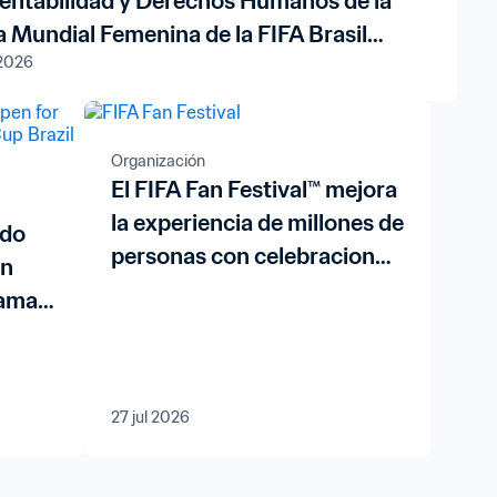
entabilidad y Derechos Humanos de la
 Mundial Femenina de la FIFA Brasil
 2026
7™
Organización
El FIFA Fan Festival™ mejora
la experiencia de millones de
odo
personas con celebraciones
en
sin precedentes en los tres
rama
países anfitriones de la
Copa
Copa Mundial de la FIFA
a FIFA
2026™
27 jul 2026